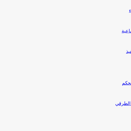
يذ
محكم
 الطرقي