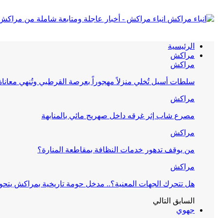
انباء مراكش - أخبار عاجلة ومتابعة شاملة من مراكش
الرئيسية
مراكش
مراكش
سلطات أسيل تُخلي منزلاً مهجوراً بعرصة القرطبي وتُنهي معانا
مراكش
مصرع شاب إثر غرقه داخل صهريج مائي بالمنابهة
مراكش
من يوقف تدهور خدمات النظافة بمقاطعة المنارة؟
مراكش
هل تتحرك الجهات المعنية؟.. مدخل حومة تاريخية بمراكش يتحول
السابق
التالي
جهوي