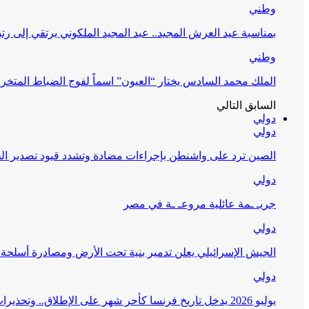
وطني
بمناسبة عيد العرش المجيد.. عبد المجيد الملكوني يرتقي إلى رت
وطني
الملك محمد السادس يختار “العيون” اسماً لفوج الضباط المتخر
السابق
التالي
دولي
دولي
الصين ترد على واشنطن بإجراءات مضادة وتشدد قيود تصدير الط
دولي
جريـ ـمة عائلية مروعـ ـة في مصر
دولي
الجيش الإسرائيلي يعلن تدمير بنية تحت الأرض ومصادرة أسلحة 
دولي
يوليو 2026 يدخل تاريخ فرنسا كأحر شهر على الإطلاق.. وتحذيرات من جفاف غير مسبوق