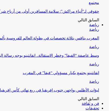
مجتمع
حقوقي لـ”أنباء مراكش”: سلامة المسافرين أولى من أرباح شرك
السابق
التالي
رياضة
رياضة
المغرب ينافس بثلاثة تخصصات في بطولة العالم للفروسية بألمان
رياضة
وسط عاصفة “الفيفا” وخطر الاستقالة.. إنفانتينو يوجه رسالة إل
رياضة
إنفانتينو يجتمع بكبار مسؤولي “فيفا” في المغرب
رياضة
لبؤات الأطلس يواجهن جنوب إفريقيا في ربع نهائي كأس إفريقيا
السابق
التالي
فن و ثقافة
تحقيقات