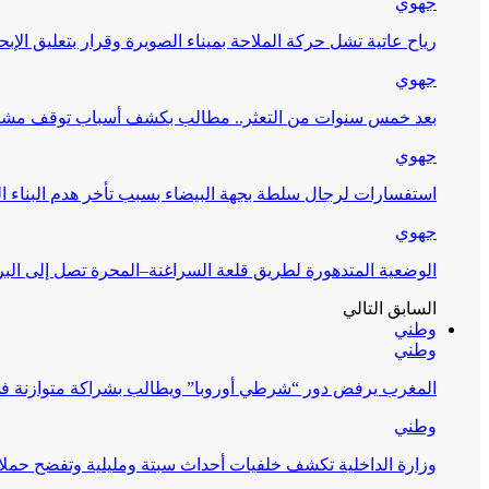
جهوي
رياح عاتية تشل حركة الملاحة بميناء الصويرة وقرار بتعليق الإبح
جهوي
بعد خمس سنوات من التعثر.. مطالب بكشف أسباب توقف مشرو
جهوي
استفسارات لرجال سلطة بجهة البيضاء بسبب تأخر هدم البناء ا
جهوي
الوضعية المتدهورة لطريق قلعة السراغنة–المحرة تصل إلى البر
السابق
التالي
وطني
وطني
المغرب يرفض دور “شرطي أوروبا” ويطالب بشراكة متوازنة ف
وطني
وزارة الداخلية تكشف خلفيات أحداث سبتة ومليلية وتفضح حملا