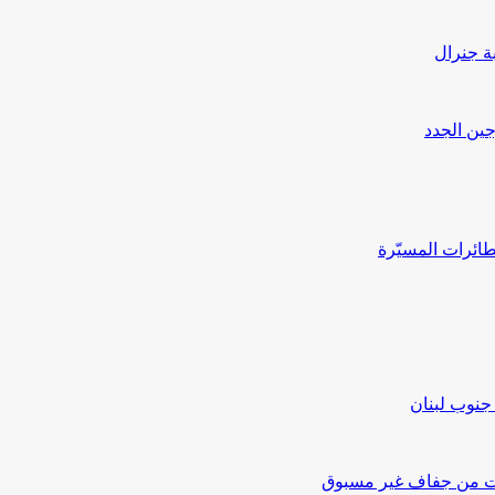
بة جنرال
جين الجدد
ائرات المسيّرة
جنوب لبنان