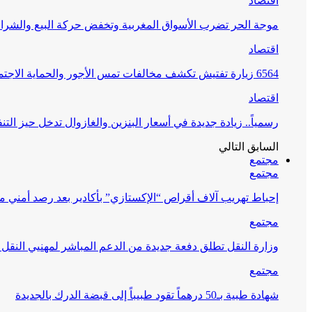
اقتصاد
موجة الحر تضرب الأسواق المغربية وتخفض حركة البيع والشراء
اقتصاد
6564 زيارة تفتيش تكشف مخالفات تمس الأجور والحماية الاجتماعية
اقتصاد
رسمياً.. زيادة جديدة في أسعار البنزين والغازوال تدخل حيز التنف
السابق
التالي
مجتمع
مجتمع
إحباط تهريب آلاف أقراص “الإكستازي” بأكادير بعد رصد أمني 
مجتمع
وزارة النقل تطلق دفعة جديدة من الدعم المباشر لمهنيي النقل
مجتمع
شهادة طبية بـ50 درهماً تقود طبيباً إلى قبضة الدرك بالجديدة