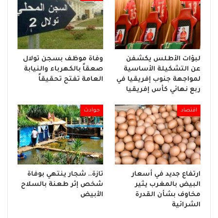
لبؤات الأطلس يكشفن
وفاة موظف بسجن تولال
عن التشكيلة الأساسية
صعقاً بالكهرباء والنيابة
لمواجهة جنوب إفريقيا في
العامة تفتح تحقيقاً
ربع نهائي كأس إفريقيا
اقتصاد
حوادث
ارتفاع جديد في أسعار
تازة.. شجار ينتهي بوفاة
البيض بالمغرب يثير
شخص إثر طعنة بالسلاح
مخاوف بشأن القدرة
الأبيض
الشرائية