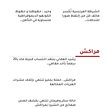
الشرطة الفرنسية تُكَسر
وحيد : حظوظنا و حظوظ
هاتف كل من إلتقط صورا
الكونغو الديموقراطية
للتدخلات…
متساوية في التأهل…
مراكش
رشيد العلالي ينتقد احتساب قنينة ماء بـ20
درهماً بأحد مقاهي…
مراكش.. حملة بجليز تنتهي بإتلاف عشرات
العربات المخالفة
حالة سكر وهيجان تنتهي بكشف خمس
صفائح من الشيرا بمراكش