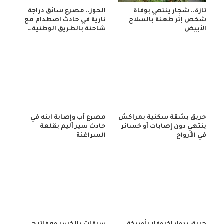
تازة.. شجار ينتهي بوفاة
الحوز.. مصرع سائق دراجة
شخص إثر طعنة بالسلاح
نارية في حادث اصطدام مع
الأبيض
شاحنة بالطريق الوطنية…
حريق بشقة سكنية بمراكش
مصرع أب وإصابة ابنه في
ينتهي دون إصابات أو خسائر
حادث سير أليم بقلعة
في الأرواح
السراغنة