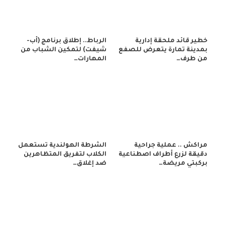
خطير قائد ملحقة إدارية
الرباط.. إطلاق برنامج (أب-
بمدينة تمارة يتعرض للصفع
شيفت) لتمكين الشباب من
من طرف…
المهارات…
مراكش .. عملية جراحية
الشرطة الهولندية تستعمل
دقيقة لزرع أطراف اصطناعية
الكلاب لتفريق المتظاهرين
بركبتي مريضة…
ضد إغلاق…