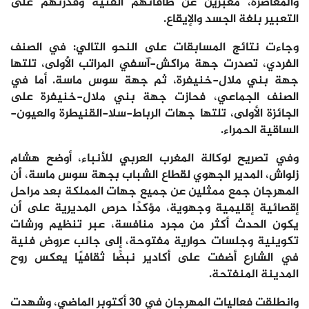
والمعاصرة، معبّرين عن طاقاتهم الفنية وقدرتهم على
التعبير بلغة الجسد والإيقاع.
وجاءت نتائج المسابقات على النحو التالي: في الصنف
الفردي، تصدرت جهة مراكش-آسفي المراتب الأولى، تلتها
جهة بني ملال-خنيفرة، ثم جهة سوس ماسة. أما في
الصنف الجماعي، فحازت جهة بني ملال-خنيفرة على
الجائزة الأولى، تلتها جهات الرباط-سلا-القنيطرة والعيون-
الساقية الحمراء.
وفي تصريح لوكالة المغرب العربي للأنباء، أوضح هشام
زلواش، المدير الجهوي لقطاع الشباب بجهة سوس ماسة، أن
المهرجان جمع ممثلين عن جميع جهات المملكة بعد مراحل
إقصائية إقليمية وجهوية، مؤكدًا حرص المديرية على أن
يكون الحدث أكثر من مجرد منافسة، عبر تنظيم ورشات
تكوينية وجلسات حوارية مفتوحة، إلى جانب عروض فنية
في الشارع أضفت على أكادير نبضًا ثقافيًا يعكس روح
المدينة المنفتحة.
وانطلقت فعاليات المهرجان في 30 أكتوبر الماضي، وشهدت