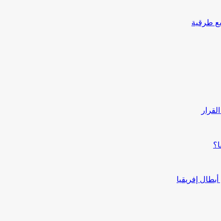
يع طرقية
القرار
ا؟
بطال إفريقيا