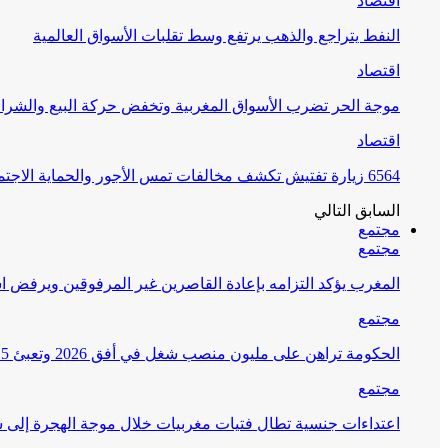
اقتصاد
النفط يتراجع والذهب يرتفع وسط تقلبات الأسواق العالمية
اقتصاد
موجة الحر تضرب الأسواق المغربية وتخفض حركة البيع والشراء
اقتصاد
6564 زيارة تفتيش تكشف مخالفات تمس الأجور والحماية الاجتماعية
السابق
التالي
مجتمع
مجتمع
المغرب يؤكد التزامه بإعادة القاصرين غير المرفوقين ويرفض اس
مجتمع
الحكومة تراهن على مليون منصب شغل في أفق 2026 وتعبئ 15 مليار درهم لمحاربة البطالة
مجتمع
اعتداءات جنسية تطال فتيات مغربيات خلال موجة الهجرة إلى س