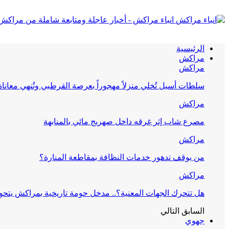
انباء مراكش - أخبار عاجلة ومتابعة شاملة من مراكش
الرئيسية
مراكش
مراكش
سلطات أسيل تُخلي منزلاً مهجوراً بعرصة القرطبي وتُنهي معانا
مراكش
مصرع شاب إثر غرقه داخل صهريج مائي بالمنابهة
مراكش
من يوقف تدهور خدمات النظافة بمقاطعة المنارة؟
مراكش
هل تتحرك الجهات المعنية؟.. مدخل حومة تاريخية بمراكش يتحول
السابق
التالي
جهوي