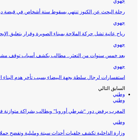
جهوي
رحلة البحث عن الكنوز تنتهي بسقوط ستة أشخاص في قبضة 
جهوي
رياح عاتية تشل حركة الملاحة بميناء الصويرة وقرار بتعليق الإبح
جهوي
بعد خمس سنوات من التعثر.. مطالب بكشف أسباب توقف مشرو
جهوي
استفسارات لرجال سلطة بجهة البيضاء بسبب تأخر هدم البناء ا
السابق
التالي
وطني
وطني
المغرب يرفض دور “شرطي أوروبا” ويطالب بشراكة متوازنة ف
وطني
وزارة الداخلية تكشف خلفيات أحداث سبتة ومليلية وتفضح حملا