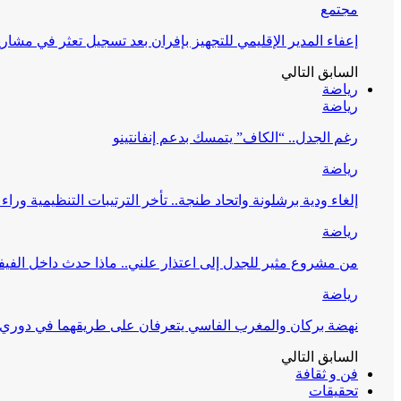
مجتمع
إعفاء المدير الإقليمي للتجهيز بإفران بعد تسجيل تعثر في مشار
السابق
التالي
رياضة
رياضة
رغم الجدل.. “الكاف” يتمسك بدعم إنفانتينو
رياضة
إلغاء ودية برشلونة واتحاد طنجة.. تأخر الترتيبات التنظيمية وراء 
رياضة
من مشروع مثير للجدل إلى اعتذار علني.. ماذا حدث داخل الفيف
رياضة
نهضة بركان والمغرب الفاسي يتعرفان على طريقهما في دوري أ
السابق
التالي
فن و ثقافة
تحقيقات