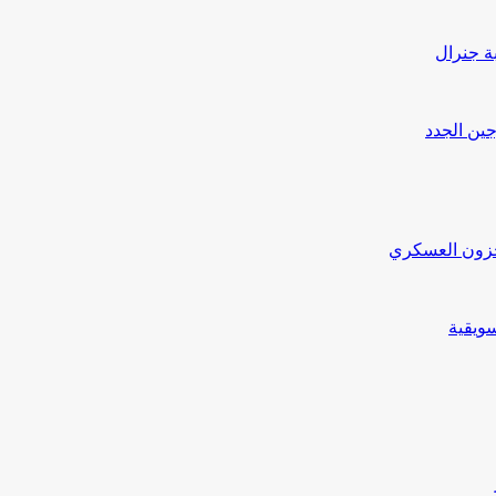
بة جنرال
جين الجدد
مخزون العسكري
ويقية