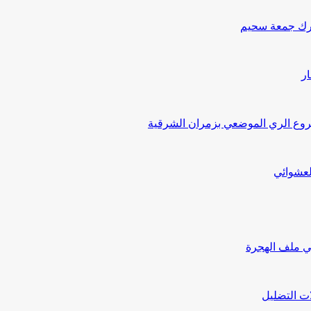
درك جمعة سحيم
ار
ع الري الموضعي بزمران الشرقية
لعشوائي
ي ملف الهجرة
ت التضليل