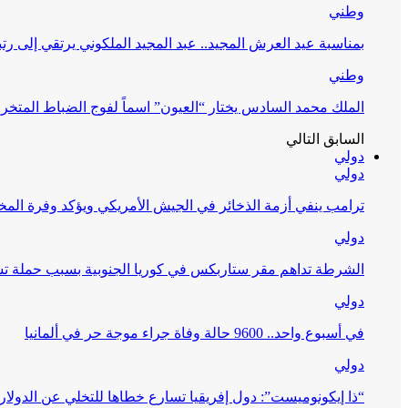
وطني
بمناسبة عيد العرش المجيد.. عبد المجيد الملكوني يرتقي إلى رت
وطني
الملك محمد السادس يختار “العيون” اسماً لفوج الضباط المتخر
السابق
التالي
دولي
دولي
ترامب ينفي أزمة الذخائر في الجيش الأمريكي ويؤكد وفرة ال
دولي
الشرطة تداهم مقر ستاربكس في كوريا الجنوبية بسبب حملة تس
دولي
في أسبوع واحد.. 9600 حالة وفاة جراء موجة حر في ألمانيا
دولي
“ذا إيكونوميست”: دول إفريقيا تسارع خطاها للتخلي عن الدولار