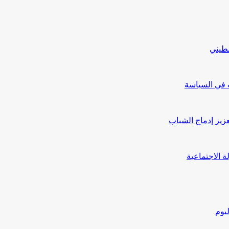
طيني
ب في السياسة
يز إدماج الشباب
يوم