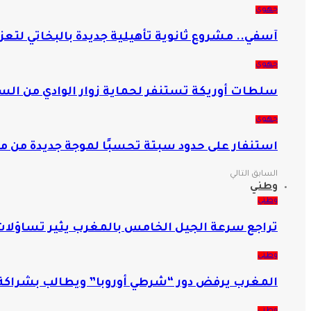
جهوي
آسفي.. مشروع ثانوية تأهيلية جديدة بالبخاتي لتعز
جهوي
سلطات أوريكة تستنفر لحماية زوار الوادي من الس
جهوي
استنفار على حدود سبتة تحسبًا لموجة جديدة من مح
السابق
التالي
وطني
وطني
تراجع سرعة الجيل الخامس بالمغرب يثير تساؤلات ح
وطني
المغرب يرفض دور “شرطي أوروبا” ويطالب بشراكة 
وطني