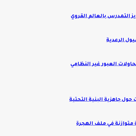
يز التمدرس بالعالم القروي
يول الرعدية
اولات العبور غير النظامي
ول جاهزية البنية التحتية
متوازنة في ملف الهجرة