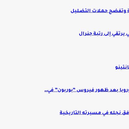
ة وتفضح حملات التضليل
يرتقي إلى رتبة جنرال
نتينو
وروبا بعد ظهور فيروس “بوربون” في…