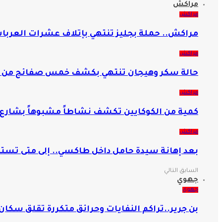
مراكش
مراكش
مراكش.. حملة بجليز تنتهي بإتلاف عشرات العربات
مراكش
حالة سكر وهيجان تنتهي بكشف خمس صفائح من 
مراكش
كمية من الكوكايين تكشف نشاطاً مشبوهاً بشارع
مراكش
بعد إهانة سيدة حامل داخل طاكسي.. إلى متى تس
السابق
التالي
جهوي
جهوي
بن جرير..تراكم النفايات وحرائق متكررة تقلق سكان 