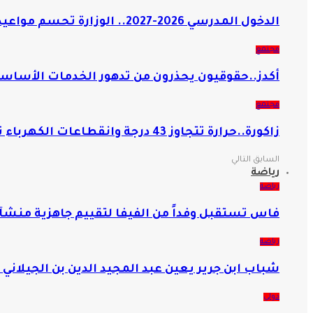
الدخول المدرسي 2026-2027.. الوزارة تحسم مواعيد التحاق التلاميذ والأطر وانطلاق الدراسة
مجتمع
أكدز..حقوقيون يحذرون من تدهور الخدمات الأساسية
مجتمع
زاكورة..حرارة تتجاوز 43 درجة وانقطاعات الكهرباء تزيد معاناة السكان
السابق
التالي
رياضة
رياضة
فاس تستقبل وفداً من الفيفا لتقييم جاهزية منشآتها 
رياضة
شباب ابن جرير يعين عبد المجيد الدين بن الجيلاني مد
دولي