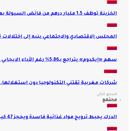
اقتصاد
الخزينة توظف 1.5 مليار درهم من فائض السيولة بعائد يصل إلى 1.65%
اقتصاد
المجلس الاقتصادي والاجتماعي ينبه إلى اختلالات 
اقتصاد
سهم «إيكدوم» يتراجع بـ5,86% رغم الأداء الإيجابي لبورصة الدار البيضاء
تكنولوجيا
شركات مغربية تقتني التكنولوجيا دون استغلالها.
السابق
التالي
مجتمع
مجتمع
الدرك يحبط ترويج مواد غذائية فاسدة ويحجز 47 كيلوغراماً بموسم مولاي عبد الله أمغار
مجتمع