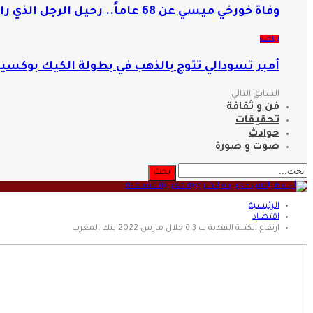
وفاة خورخي ميسي عن 68 عاماً.. رحيل الرجل الذي رافق نجله في مسيرته التاريخية
رياضة
أمبر تسودالي تتوج بالذهب في بطولة الكيك بوكسي
السابق
التالي
فن و ثقافة
تحقيقات
حوادث
صوت و صورة
الرئيسية
اقتصاد
ارتفاع الكتلة النقدية ب 6,3 خلال مارس 2022 بنك المغرب