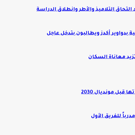
 بدواوير أكدز ويطالبون بتدخل عاجل
قبل مونديال 2030
رباً للفريق الأول