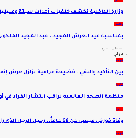
وزارة الداخلية تكشف خلفيات أحداث سبتة ومليلي
وطني
بمناسبة عيد العرش المجيد.. عبد المجيد الملكوني 
السابق
التالي
دولي
دولي
بين التأكيد والنفي.. فضيحة غرامية تزلزل عرش إنفا
دولي
منظمة الصحة العالمية تراقب انتشار القراد في أ
دولي
وفاة خورخي ميسي عن 68 عاماً.. رحيل الرجل الذي رافق نجله في مسيرته التاريخية
دولي