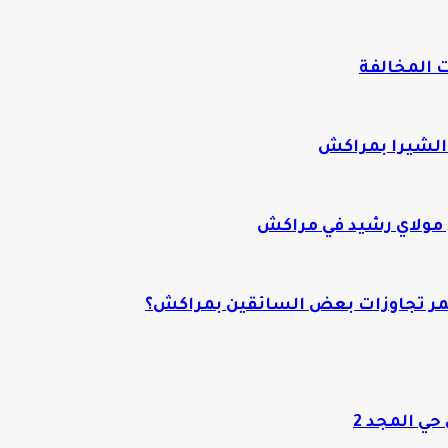
 المخالفة
الشيرا بمراكش
 مولاي رشيد في مراكش
تمر تجاوزات بعض السائقين بمراكش؟
حي المجد 2