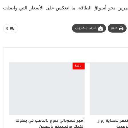
رين نحو أسواق الطاقة، ما انعكس على الأسعار التي واصلت
طبع
البريد الإلكتروني
0
رياضة
فر لحماية زوار
أمبر تسودالي تتوج بالذهب في بطولة
رعدية
الكيك بوكسينغ بالصين