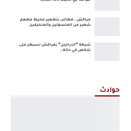
هواتف في محيط باب الجديد
مراكش.. مطالب بتطهير محيط مطعم
شهير من المتسولين والمنحرفين
شرطة “الدراجين” بمراكش تسيطر على
شخص في حالة…
حوادث