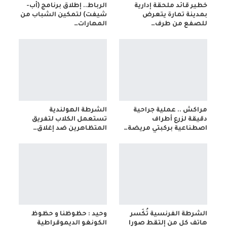
خطير قائد ملحقة إدارية
الرباط.. إطلاق برنامج (أب-
بمدينة تمارة يتعرض
شيفت) لتمكين الشباب من
للصفع من طرف…
المهارات…
مراكش .. عملية جراحية
الشرطة الهولندية
دقيقة لزرع أطراف
تستعمل الكلاب لتفريق
اصطناعية بركبتي مريضة…
المتظاهرين ضد إغلاق…
الشرطة الفرنسية تُكَسر
وحيد : حظوظنا و حظوظ
هاتف كل من إلتقط صورا
الكونغو الديموقراطية