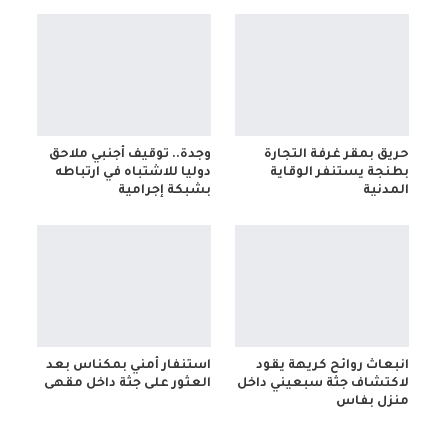
حريق بمقر غرفة التجارة
وجدة.. توقيف أجنبي ملاحق
بطنجة يستنفر الوقاية
دوليا للاشتباه في ارتباطه
المدنية
بشبكة إجرامية
انبعاث روائح كريهة يقود
استنفار أمني بمكناس بعد
لاكتشاف جثة سبعيني داخل
العثور على جثة داخل مقهى
منزل بفاس