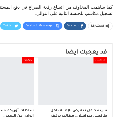
كما ساهمت المخاوف من اتساع رقعة الصراع في دفع المستثم
تسجيل مكاسب للجلسة الثانية على التوالي.
Twitter
Facebook Messenger
Facebook
المشاركة
قد يعجبك ايضا
مراكش
جهوي
سيدة حامل تتعرض للإهانة داخل
سلطات أوريكة تستن
طاكسي بمراكش.. مطالب بوقف
الوادي من السيول ال