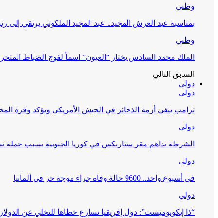
وطني
بمناسبة عيد العرش المجيد.. عبد المجيد الملكوني يرتقي إلى رت
وطني
الملك محمد السادس يختار “العيون” اسماً لفوج الضباط المتخر
السابق
التالي
دولي
دولي
ترامب ينفي أزمة الذخائر في الجيش الأمريكي ويؤكد وفرة ال
دولي
الشرطة تداهم مقر ستاربكس في كوريا الجنوبية بسبب حملة تس
دولي
في أسبوع واحد.. 9600 حالة وفاة جراء موجة حر في ألمانيا
دولي
“ذا إيكونوميست”: دول إفريقيا تسارع خطاها للتخلي عن الدولار