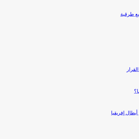
يع طرقية
القرار
ا؟
بطال إفريقيا