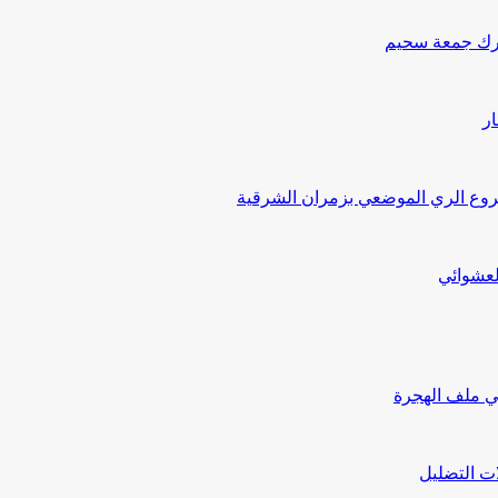
درك جمعة سحيم
ار
ع الري الموضعي بزمران الشرقية
لعشوائي
ي ملف الهجرة
ت التضليل