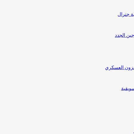
بة جنرال
جين الجدد
مخزون العسكري
ويقية