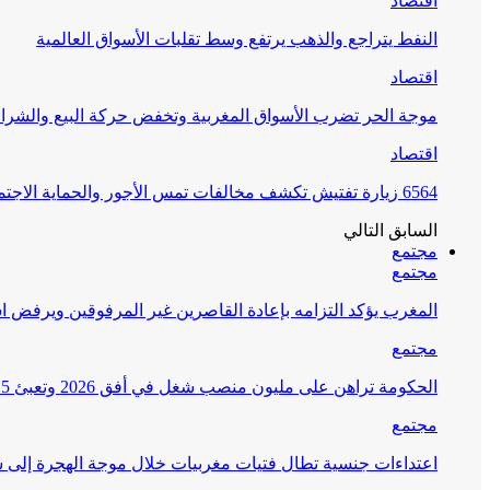
اقتصاد
النفط يتراجع والذهب يرتفع وسط تقلبات الأسواق العالمية
اقتصاد
موجة الحر تضرب الأسواق المغربية وتخفض حركة البيع والشراء
اقتصاد
6564 زيارة تفتيش تكشف مخالفات تمس الأجور والحماية الاجتماعية
السابق
التالي
مجتمع
مجتمع
المغرب يؤكد التزامه بإعادة القاصرين غير المرفوقين ويرفض اس
مجتمع
الحكومة تراهن على مليون منصب شغل في أفق 2026 وتعبئ 15 مليار درهم لمحاربة البطالة
مجتمع
اعتداءات جنسية تطال فتيات مغربيات خلال موجة الهجرة إلى س