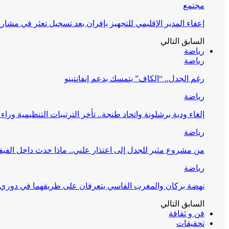
مجتمع
إعفاء المدير الإقليمي للتجهيز بإفران بعد تسجيل تعثر في مشار
السابق
التالي
رياضة
رياضة
رغم الجدل.. “الكاف” يتمسك بدعم إنفانتينو
رياضة
إلغاء ودية برشلونة واتحاد طنجة.. تأخر الترتيبات التنظيمية وراء 
رياضة
من مشروع مثير للجدل إلى اعتذار علني.. ماذا حدث داخل الفيف
رياضة
نهضة بركان والمغرب الفاسي يتعرفان على طريقهما في دوري أ
السابق
التالي
فن و ثقافة
تحقيقات