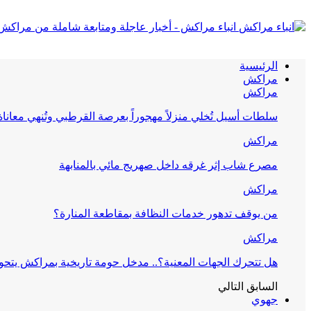
انباء مراكش - أخبار عاجلة ومتابعة شاملة من مراكش
الرئيسية
مراكش
مراكش
سلطات أسيل تُخلي منزلاً مهجوراً بعرصة القرطبي وتُنهي معانا
مراكش
مصرع شاب إثر غرقه داخل صهريج مائي بالمنابهة
مراكش
من يوقف تدهور خدمات النظافة بمقاطعة المنارة؟
مراكش
هل تتحرك الجهات المعنية؟.. مدخل حومة تاريخية بمراكش يتحول
السابق
التالي
جهوي