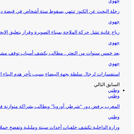
جهوي
رحلة البحث عن الكنوز تنتهي بسقوط ستة أشخاص في قبضة 
جهوي
رياح عاتية تشل حركة الملاحة بميناء الصويرة وقرار بتعليق الإبح
جهوي
بعد خمس سنوات من التعثر.. مطالب بكشف أسباب توقف مشرو
جهوي
استفسارات لرجال سلطة بجهة البيضاء بسبب تأخر هدم البناء ا
السابق
التالي
وطني
وطني
المغرب يرفض دور “شرطي أوروبا” ويطالب بشراكة متوازنة ف
وطني
وزارة الداخلية تكشف خلفيات أحداث سبتة ومليلية وتفضح حملا