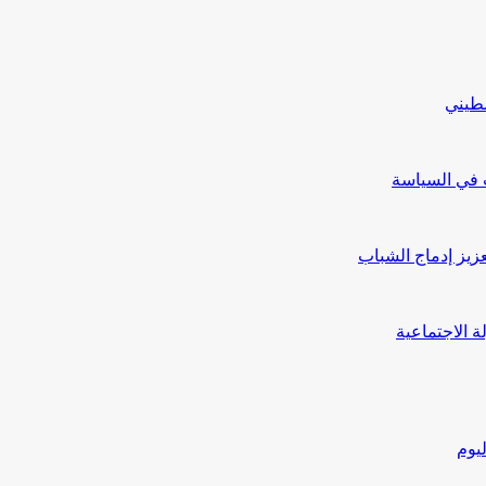
طيني
ب في السياسة
يز إدماج الشباب
يوم