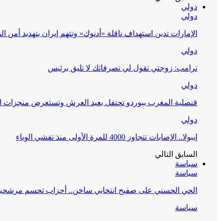
دولي
دولي
الإمارات تدين استهداف ناقلة «أدنوك» وتتهم إيران بتهديد أمن ا
دولي
ترامب: زوجتي تقول لي تصرفاتك لا تليق برئيس
دولي
قنصلية المغرب ببوردو تحتفل بعيد العرش وتستعرض منجزات المملكة 
دولي
إيبولا.. الإصابات تتجاوز 4000 للمرة الأولى منذ تفشي الوباء
السابق
التالي
سياسة
سياسة
الحي الحسني على صفيح انتخابي ساخن.. أحزاب تحسم مرشحيها و
سياسة