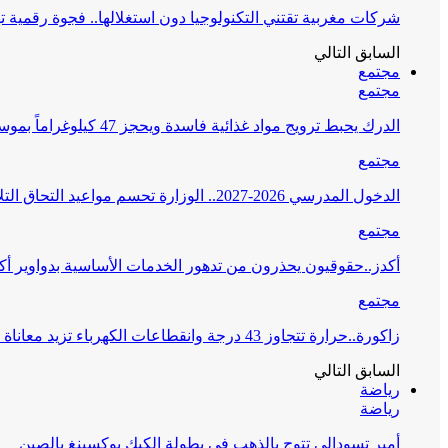
شركات مغربية تقتني التكنولوجيا دون استغلالها.. فجوة رقمي
السابق
التالي
مجتمع
مجتمع
الدرك يحبط ترويج مواد غذائية فاسدة ويحجز 47 كيلوغراماً بموسم مولاي عبد الله أمغار
مجتمع
الدخول المدرسي 2026-2027.. الوزارة تحسم مواعيد التحاق التلاميذ والأطر وانطلاق الدراسة
مجتمع
أكدز..حقوقيون يحذرون من تدهور الخدمات الأساسية بدواوير أ
مجتمع
زاكورة..حرارة تتجاوز 43 درجة وانقطاعات الكهرباء تزيد معاناة السكان
السابق
التالي
رياضة
رياضة
أمبر تسودالي تتوج بالذهب في بطولة الكيك بوكسينغ بالصين