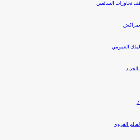
ف تجاوزات السائقين
 بمراكش
لملك العمومي
لجديد
لعالم القروي