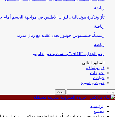
رياضة
ثأرٌ وتذكرة مونديالية.. لبؤات الأطلس في مواجهة الحسم أمام ج
رياضة
رسمياً.. فينيسيوس جونيور يجدد عقده مع ريال مدريد
رياضة
رغم الجدل.. “الكاف” يتمسك بدعم إنفانتينو
السابق
التالي
فن و ثقافة
تحقيقات
حوادث
صوت و صورة
الرئيسية
مجتمع
ميداوي يعين بوعياد رئيساً بالنيابة لجامعة مولاي إسماعيل بمكن