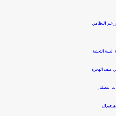
ر غير النظامي
بنية التحتية
ي ملف الهجرة
ت التضليل
بة جنرال