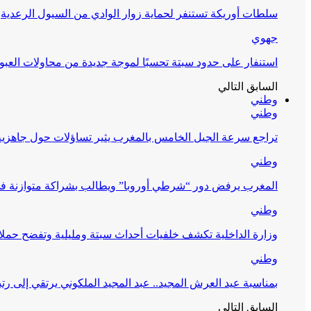
سلطات أوريكة تستنفر لحماية زوار الوادي من السيول الرعدية
جهوي
استنفار على حدود سبتة تحسبًا لموجة جديدة من محاولات العبو
السابق
التالي
وطني
وطني
تراجع سرعة الجيل الخامس بالمغرب يثير تساؤلات حول جاهزية ال
وطني
المغرب يرفض دور “شرطي أوروبا” ويطالب بشراكة متوازنة ف
وطني
وزارة الداخلية تكشف خلفيات أحداث سبتة ومليلية وتفضح حملا
وطني
بمناسبة عيد العرش المجيد.. عبد المجيد الملكوني يرتقي إلى رت
السابق
التالي