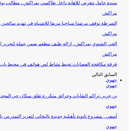
سيدة حامل تتعرض للإهانة داخل طاكسي بمراكش.. مطالب بوق
مراكش
الشرطة توقف مرشدا سياحيا مزيفا للاشتباه في تهديد سائحين
مراكش
الحي الشتوي بمراكش.. إزالة طنف مطعم ضمن حملة لتحرير ا
مراكش
فرقة مكافحة العصابات تحبط نشاط لص هواتف في محيط باب ا
السابق
التالي
جهوي
جهوي
بن جرير..تراكم النفايات وحرائق متكررة تقلق سكان حي المجد 2
جهوي
آسفي.. مشروع ثانوية تأهيلية جديدة بالبخاتي لتعزيز التمدرس با
جهوي