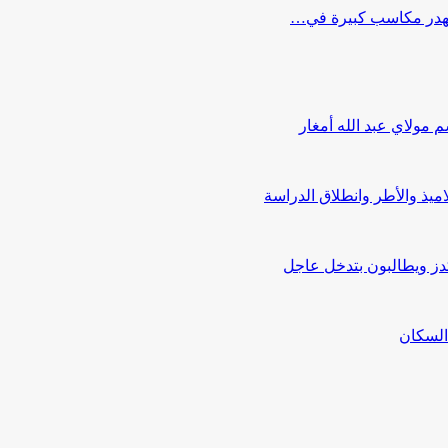
ة تهدر مكاسب كبيرة في…
كدز ويطالبون بتدخل عاجل