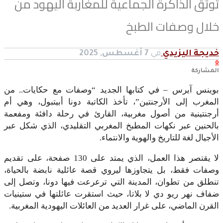
وثق الذاكرة الجماعية للمغاربة اليهود من
لال وصفات الطبخ
ديجة اليزيدي
في
7 أغسطس, 2025
لمشاركة
وينس آيرس – في كتابها الجديد “وصفات مع حكايات.. من
لمغرب إلى الأرجنتين”، تأخذ الكاتبة دونا أبيتبول، وهي أم
رجنتينية من أصول مغربية، القارئ في رحلة دافئة ومفعمة
الحنين عبر نكهات المطبخ المغربي التقليدي، الذي شكل عبر
لأجيال لغة للتاريخ والهوية والانتماء.
لا يقتصر هذا العمل، الذي يمتد على 130 صفحة، على تقديم
صفات فقط، بل يتجاوزها ليروي قصة عائلية نابضة بالحياة،
نطلق من تطوان، المدينة التي ترعرعت فيها دونا، وتصل إلى
فاف نهر ريو دي لا بلاتا، حيث استقرت عائلتها في ستينيات
لقرن الماضي، على غرار العديد من العائلات اليهودية المغربية.