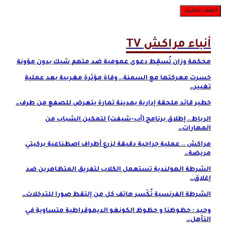
أنباء مراكش TV
محكمة وزان تُسقِط دعوى عمومية ضد متهم شيك بدون مؤونة
خسرت معركتها مع السمنة.. وفاة مؤثرة مغربية بعد عملية
تغيير…
خطير قائد ملحقة إدارية بمدينة تمارة يتعرض للصفع من طرف…
الرباط.. إطلاق برنامج (أب-شيفت) لتمكين الشباب من
المهارات…
مراكش .. عملية جراحية دقيقة لزرع أطراف اصطناعية بركبتي
مريضة…
الشرطة الهولندية تستعمل الكلاب لتفريق المتظاهرين ضد
إغلاق…
الشرطة الفرنسية تُكَسر هاتف كل من إلتقط صورا للتدخلات…
وحيد : حظوظنا و حظوظ الكونغو الديموقراطية متساوية في
التأهل…