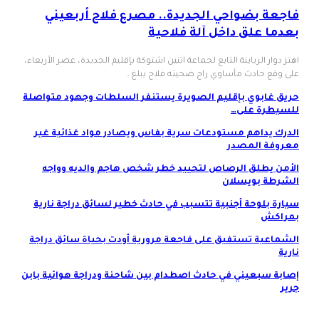
فاجعة بضواحي الجديدة.. مصرع فلاح أربعيني
بعدما علق داخل آلة فلاحية
اهتز دوار الرياينة التابع لجماعة اثنين اشتوكة بإقليم الجديدة، عصر الأربعاء،
على وقع حادث مأساوي راح ضحيته فلاح يبلغ…
حريق غابوي بإقليم الصويرة يستنفر السلطات وجهود متواصلة
للسيطرة على…
الدرك يداهم مستودعات سرية بفاس ويصادر مواد غذائية غير
معروفة المصدر
الأمن يطلق الرصاص لتحييد خطر شخص هاجم والديه وواجه
الشرطة بويسلان
سيارة بلوحة أجنبية تتسبب في حادث خطير لسائق دراجة نارية
بمراكش
الشماعية تستفيق على فاجعة مرورية أودت بحياة سائق دراجة
نارية
إصابة سبعيني في حادث اصطدام بين شاحنة ودراجة هوائية بابن
جرير