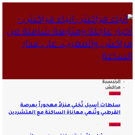
انباء مراكش -
خبار عاجلة ومتابعة شاملة من
راكش والمغرب، على مدار
لساعة
الرئيسية
مراكش
مراكش
سلطات أسيل تُخلي منزلاً مهجوراً بعرصة
القرطبي وتُنهي معاناة الساكنة مع المتشردين
مراكش