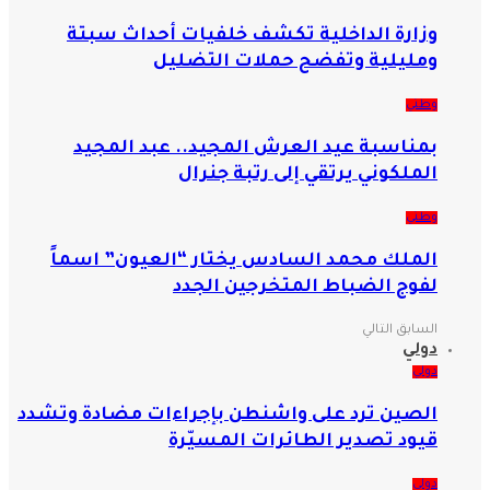
وزارة الداخلية تكشف خلفيات أحداث سبتة
ومليلية وتفضح حملات التضليل
وطني
بمناسبة عيد العرش المجيد.. عبد المجيد
الملكوني يرتقي إلى رتبة جنرال
وطني
الملك محمد السادس يختار “العيون” اسماً
لفوج الضباط المتخرجين الجدد
السابق
التالي
دولي
دولي
الصين ترد على واشنطن بإجراءات مضادة وتشدد
قيود تصدير الطائرات المسيّرة
دولي