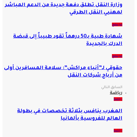
وزارة النقل تطلق دفعة جديدة من الدعم المباشر
لمهنيي النقل الطرقي
مجتمع
شهادة طبية بـ50 درهماً تقود طبيباً إلى قبضة
الدرك بالجديدة
مجتمع
حقوقي لـ”أنباء مراكش”: سلامة المسافرين أولى
من أرباح شركات النقل
السابق
التالي
رياضة
رياضة
المغرب ينافس بثلاثة تخصصات في بطولة
العالم للفروسية بألمانيا
رياضة