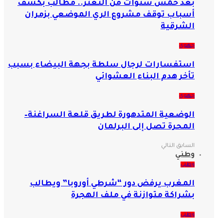
بعد خمس سنوات من التعثر.. مطالب بكشف
أسباب توقف مشروع الري الموضعي بزمران
الشرقية
جهوي
استفسارات لرجال سلطة بجهة البيضاء بسبب
تأخر هدم البناء العشوائي
جهوي
الوضعية المتدهورة لطريق قلعة السراغنة–
المحرة تصل إلى البرلمان
السابق
التالي
وطني
وطني
المغرب يرفض دور “شرطي أوروبا” ويطالب
بشراكة متوازنة في ملف الهجرة
وطني