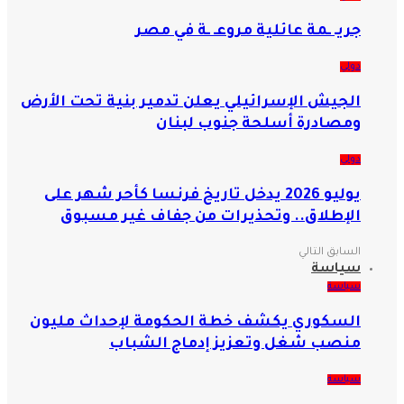
جريـ ـمة عائلية مروعـ ـة في مصر
دولي
الجيش الإسرائيلي يعلن تدمير بنية تحت الأرض
ومصادرة أسلحة جنوب لبنان
دولي
يوليو 2026 يدخل تاريخ فرنسا كأحر شهر على
الإطلاق.. وتحذيرات من جفاف غير مسبوق
السابق
التالي
سياسة
سياسة
السكوري يكشف خطة الحكومة لإحداث مليون
منصب شغل وتعزيز إدماج الشباب
سياسة