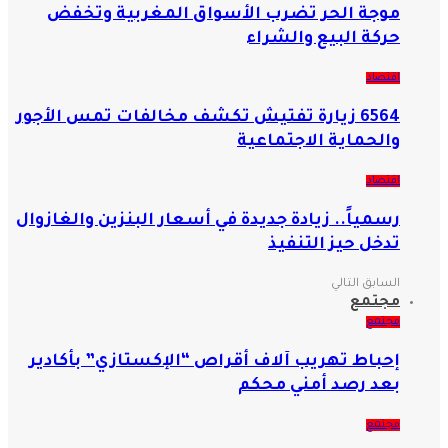
موجة الحر تضرب الأسواق المغربية وتخفض
حركة البيع والشراء
اقتصاد
6564 زيارة تفتيش تكشف مخالفات تمس الأجور
والحماية الاجتماعية
اقتصاد
رسمياً.. زيادة جديدة في أسعار البنزين والغازوال
تدخل حيز التنفيذ
السابق
التالي
مجتمع
مجتمع
إحباط تهريب آلاف أقراص “الإكستازي” بأكادير
بعد رصد أمني محكم
مجتمع