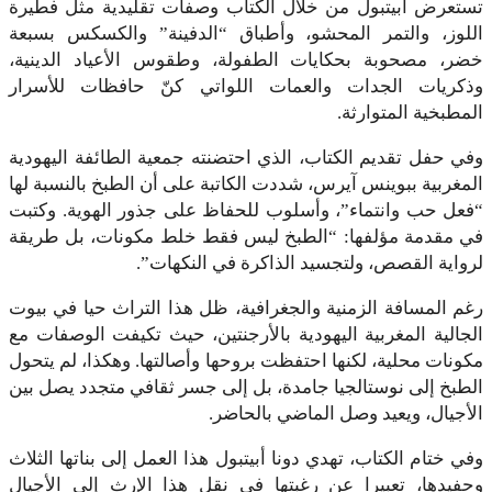
ستعرض أبيتبول من خلال الكتاب وصفات تقليدية مثل فطيرة
للوز، والتمر المحشو، وأطباق “الدفينة” والكسكس بسبعة
ضر، مصحوبة بحكايات الطفولة، وطقوس الأعياد الدينية،
ذكريات الجدات والعمات اللواتي كنّ حافظات للأسرار
لمطبخية المتوارثة.
في حفل تقديم الكتاب، الذي احتضنته جمعية الطائفة اليهودية
لمغربية ببوينس آيرس، شددت الكاتبة على أن الطبخ بالنسبة لها
فعل حب وانتماء”، وأسلوب للحفاظ على جذور الهوية. وكتبت
ي مقدمة مؤلفها: “الطبخ ليس فقط خلط مكونات، بل طريقة
رواية القصص، ولتجسيد الذاكرة في النكهات”.
غم المسافة الزمنية والجغرافية، ظل هذا التراث حيا في بيوت
لجالية المغربية اليهودية بالأرجنتين، حيث تكيفت الوصفات مع
كونات محلية، لكنها احتفظت بروحها وأصالتها. وهكذا، لم يتحول
لطبخ إلى نوستالجيا جامدة، بل إلى جسر ثقافي متجدد يصل بين
لأجيال، ويعيد وصل الماضي بالحاضر.
في ختام الكتاب، تهدي دونا أبيتبول هذا العمل إلى بناتها الثلاث
حفيدها، تعبيرا عن رغبتها في نقل هذا الإرث إلى الأجيال