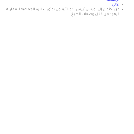
الرئيسية
دولي
من تطوان إلى بوينس آيرس.. دونا أبيتبول توثق الذاكرة الجماعية للمغاربة
اليهود من خلال وصفات الطبخ