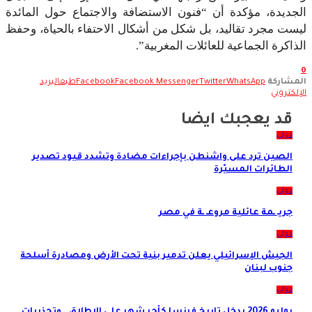
لجديدة، مؤكدة أن “فنون الاستضافة والاجتماع حول المائدة
يست مجرد تقاليد، بل شكل من أشكال الاحتفاء بالحياة، وحفظ
لذاكرة الجماعية للعائلات المغربية”.
لمشاركة
WhatsApp
Twitter
Facebook Messenger
Facebook
طبع
البريد
لإلكتروني
قد يعجبك ايضا
دولي
الصين ترد على واشنطن بإجراءات مضادة وتشدد قيود تصدير
الطائرات المسيّرة
دولي
جريـ ـمة عائلية مروعـ ـة في مصر
دولي
الجيش الإسرائيلي يعلن تدمير بنية تحت الأرض ومصادرة أسلحة
جنوب لبنان
دولي
يوليو 2026 يدخل تاريخ فرنسا كأحر شهر على الإطلاق.. وتحذيرات