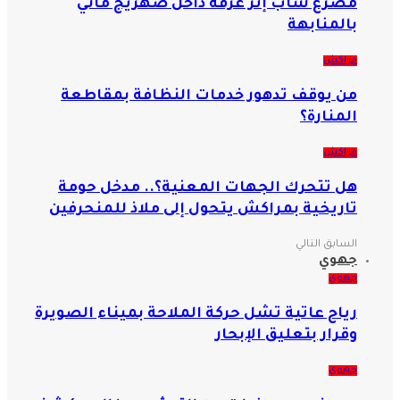
مصرع شاب إثر غرقه داخل صهريج مائي
بالمنابهة
مراكش
من يوقف تدهور خدمات النظافة بمقاطعة
المنارة؟
مراكش
هل تتحرك الجهات المعنية؟.. مدخل حومة
تاريخية بمراكش يتحول إلى ملاذ للمنحرفين
السابق
التالي
جهوي
جهوي
رياح عاتية تشل حركة الملاحة بميناء الصويرة
وقرار بتعليق الإبحار
جهوي