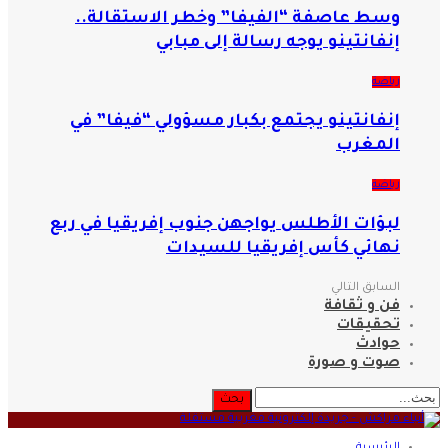
وسط عاصفة “الفيفا” وخطر الاستقالة..
إنفانتينو يوجه رسالة إلى مبابي
رياضة
إنفانتينو يجتمع بكبار مسؤولي “فيفا” في
المغرب
رياضة
لبؤات الأطلس يواجهن جنوب إفريقيا في ربع
نهائي كأس إفريقيا للسيدات
السابق
التالي
فن و ثقافة
تحقيقات
حوادث
صوت و صورة