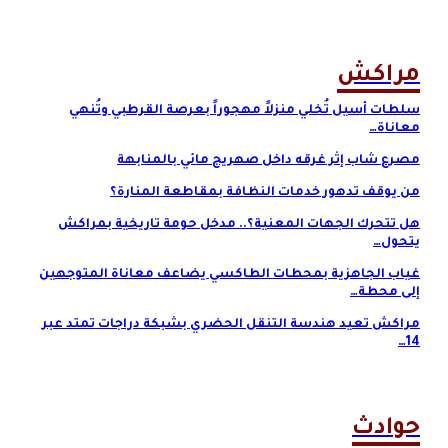
مراكش
سلطات أسيل تُخلي منزلاً مهجوراً بعرصة القرطبي وتُنهي
معاناة…
مصرع شاب إثر غرقه داخل صهريج مائي بالمنابهة
من يوقف تدهور خدمات النظافة بمقاطعة المنارة؟
هل تتحرك الجهات المعنية؟.. مدخل حومة تاريخية بمراكش
يتحول…
غياب الجاهزية بمحطات الطاكسي يضاعف معاناة المتوجهين
إلى محطة…
مراكش تعيد هندسة التنقل الحضري بشبكة دراجات تمتد عبر
14…
حوادث