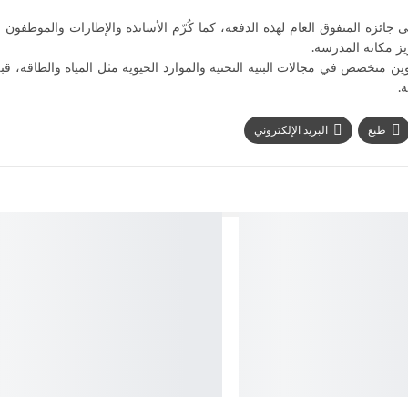
ائزة المتفوق العام لهذه الدفعة، كما كُرّم الأساتذة والإطارات والموظفون ال
يز مكانة المدرسة.
لحسنية للأشغال العمومية تأسست عام 1971، وبدأت بتكوين متخصص في مجالات البنية التحتية والموارد الحيوية مثل المياه والط
.
طبع
البريد الإلكتروني