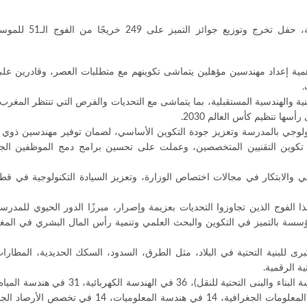
– نظمت المدرسة الحسنية للأشغال العمومية، اليوم الج
أهمية إعداد مهندسين مؤهلين يتماشى تكوينهم مع متطلبات العصر، وقادرين عل
.
نية والهندسية المستقبلية، بما يتماشى مع التحديات والفرص التي تنتظر المغر
ا تنظيم كأس العالم 2030.
نولوجي بالمدرسة وتعزيز جودة التكوين الأساسي، لضمان توفير مهندسين ذوي ك
د تكوين التقنيين المتخصصين، وعملت على تحسين برامج دمج الموظفين الجد
 والابتكار في مجالات اختصاص الوزارة، وتعزيز السيادة التكنولوجية في قطاع
لفوج الذين تجاوزوا التحديات بعزيمة وإصرار، مبرزًا الدور الحيوي للمدرس
سسة بالتميز في التكوين والبحث العلمي وتنمية رأس المال البشري في المغ
رى للبنية التحتية في البلاد، مثل الطرق، السدود، السكك الحديدية، المطارات
ية الرقمية.