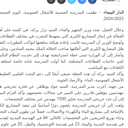
المشاركة
الدار البيضاء
2024/2025.
وخلال الحفل، شدد وزير التجهيز والماء، السيد نزار بركة، في كلمته على 
الفعالة في إنجاز المشاريع الكبرى التي يشهدها المغرب في مختلف القطاعات
وأوضح الوزير أن المدرسة قامت بإعادة هيكلة مناهجها لتواكب التطورات التق
ظل المشاريع الكبرى التي أطلقها صاحب الجلالة الملك محمد السادس، وعلى رأسه
وأشار إلى أن الوزارة تتبنى خطة استراتيجية تهدف إلى تحديث النظام التك
تلبي حاجيات القطاعات المختلفة. كما أولت المدرسة عناية خاصة لمعاه
الكفاءات مع المناصب.
وأكد السيد بركة أن هذه الخطة تسعى أيضًا إلى دعم البحث العلمي التطبيقي
الأشغال العمومية، الماء، والأرصاد الجوية.
من جهته، أعرب مدير المدرسة، السيد جواد بوطاهر، عن فخره بخريجي هذا ا
مهندسين مؤهلين قادرين على التميز في مجالات تخصصهم. وأكد التزام المؤ
إلى أن عدد خريجي المدرسة تجاوز 7500 مهندس عبر مختلف التخصصات.
ولفت إلى أن خريجي المدرسة يلعبون دورًا أساسيًا في تنفيذ المشاريع الكب
بالإضافة إلى مشاريع الماء والكهرباء والاتصالات، فضلاً عن تطوير البنيات التحت