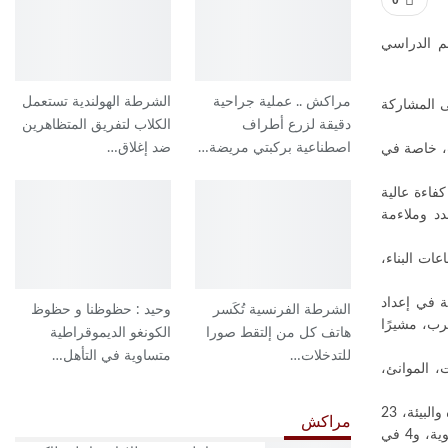
0
معة، حفل تخرج وتوزيع جوائز التميز على 249 خريجًا من الفوج الـ51 للموسم الدراسي
مراكش .. عملية جراحية
الشرطة الهولندية تستعمل
ى المشاركة
دقيقة لزرع أطراف
الكلاب لتفريق المتظاهرين
اصطناعية بركبتي مريضة…
ضد إغلاق…
ب، خاصة في
فاءة عالية
د وملاءمة
ات البناء،
ة في إعداد
الشرطة الفرنسية تُكَسر
وحيد : حظوظنا و حظوظ
رب، مشيرًا
هاتف كل من إلتقط صورا
الكونغو الديموقراطية
للتدخلات…
متساوية في التأهل…
، الموانئ،
وجاء توزيع الخريجين على التخصصات كالتالي: 84 في الهندسة المدنية (هندسة البناء والبنى التحتية للنقل)، 36 في الهندسة الكهربائية، 31 في هندسة المياه والبيئة، 23
مراكش
في هندسة المدينة والبيئة، 23 في هندسة اللوجستيك والنقل، 20 في علوم المعلومات الجغرافية، 14 في هندسة المعلوميات، 14 في تخصص الأرصاد الجوية، و4 في