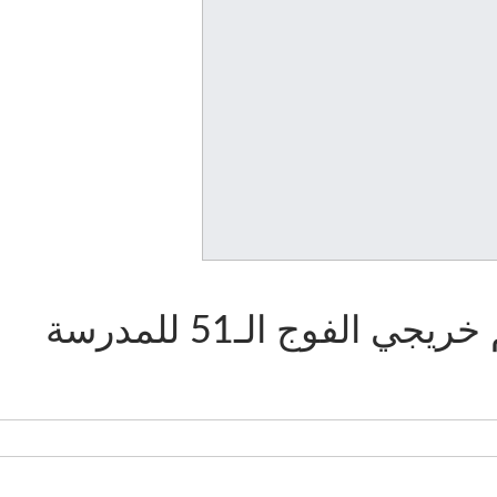
الدار البيضاء.. حفل تخرج وتكريم خريجي الفوج الـ51 للمدرسة