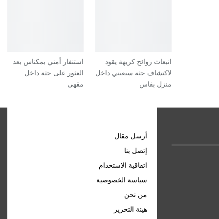
انبعاث روائح كريهة يقود
استنفار أمني بمكناس بعد
لاكتشاف جثة سبعيني داخل
العثور على جثة داخل
منزل بفاس
مقهى
روابط مهمة
أرسل مقال
إتصل بنا
اتفاقية الاستخدام
سياسة الخصوصية
من نحن
هيئة التحرير