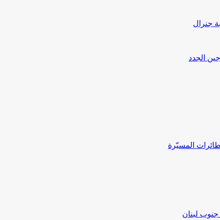
بة جنرال
جين الجدد
ائرات المسيّرة
جنوب لبنان