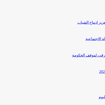
يز إدماج الشباب
ترقب لموقف الحكومة
يوم