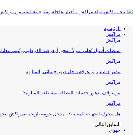
انباء مراكش - أخبار عاجلة ومتابعة شاملة من مراكش
الرئيسية
مراكش
مراكش
سلطات أسيل تُخلي منزلاً مهجوراً بعرصة القرطبي وتُنهي معانا
مراكش
مصرع شاب إثر غرقه داخل صهريج مائي بالمنابهة
مراكش
من يوقف تدهور خدمات النظافة بمقاطعة المنارة؟
مراكش
هل تتحرك الجهات المعنية؟.. مدخل حومة تاريخية بمراكش يتحول
السابق
التالي
جهوي