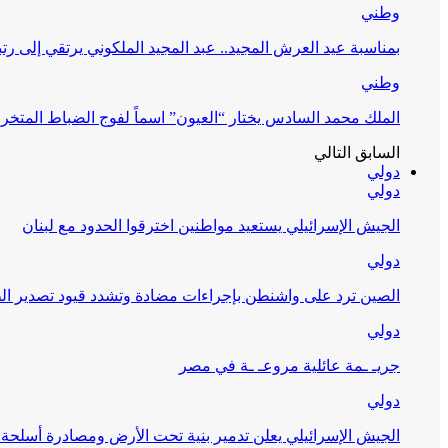
وطني
بمناسبة عيد العرش المجيد.. عبد المجيد الملكوني يرتقي إلى رت
وطني
الملك محمد السادس يختار “العيون” اسماً لفوج الضباط المتخر
السابق
التالي
دولي
دولي
الجيش الإسرائيلي يستعيد مواطنين اخترقوا الحدود مع لبنان
دولي
الصين ترد على واشنطن بإجراءات مضادة وتشدد قيود تصدير الط
دولي
جريـ ـمة عائلية مروعـ ـة في مصر
دولي
الجيش الإسرائيلي يعلن تدمير بنية تحت الأرض ومصادرة أسلحة 