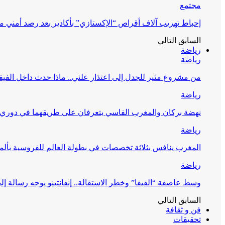
مجتمع
إحباط تهريب آلاف أقراص “الإكستازي” بأكادير بعد رصد أمني 
السابق
التالي
رياضة
رياضة
من مشروع مثير للجدل إلى اعتذار علني.. ماذا حدث داخل الفيف
رياضة
نهضة بركان والمغرب الفاسي يتعرفان على طريقهما في دوري أ
رياضة
المغرب ينافس بثلاثة تخصصات في بطولة العالم للفروسية بألمان
رياضة
وسط عاصفة “الفيفا” وخطر الاستقالة.. إنفانتينو يوجه رسالة إل
السابق
التالي
فن و ثقافة
تحقيقات