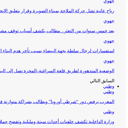
جهوي
رياح عاتية تشل حركة الملاحة بميناء الصويرة وقرار بتعليق الإبح
جهوي
بعد خمس سنوات من التعثر.. مطالب بكشف أسباب توقف مشرو
جهوي
استفسارات لرجال سلطة بجهة البيضاء بسبب تأخر هدم البناء ا
جهوي
الوضعية المتدهورة لطريق قلعة السراغنة–المحرة تصل إلى البر
السابق
التالي
وطني
وطني
المغرب يرفض دور “شرطي أوروبا” ويطالب بشراكة متوازنة ف
وطني
وزارة الداخلية تكشف خلفيات أحداث سبتة ومليلية وتفضح حملا