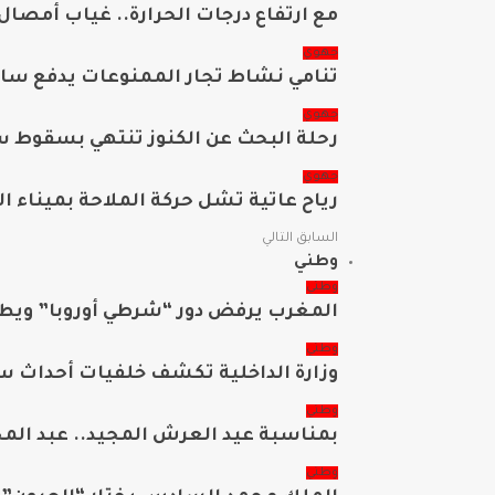
مع ارتفاع درجات الحرارة.. غياب أمص
جهوي
تنامي نشاط تجار الممنوعات يدفع ساك
جهوي
رحلة البحث عن الكنوز تنتهي بسقو
جهوي
رياح عاتية تشل حركة الملاحة بميناء ال
السابق
التالي
وطني
وطني
المغرب يرفض دور “شرطي أوروبا” ويطا
وطني
وزارة الداخلية تكشف خلفيات أحداث 
وطني
بمناسبة عيد العرش المجيد.. عبد المجي
وطني