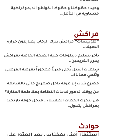
للتدخلات…
وحيد : حظوظنا و حظوظ الكونغو الديموقراطية
متساوية في التأهل…
مراكش
“طوبيسات” مراكش تترك الركاب يصارعون حرارة
الصيف…
تأخر تسليم ديبلومات كلية الصحة الخاصة بمراكش
يحرم الخريجين…
سلطات أسيل تُخلي منزلاً مهجوراً بعرصة القرطبي
وتُنهي معاناة…
مصرع شاب إثر غرقه داخل صهريج مائي بالمنابهة
من يوقف تدهور خدمات النظافة بمقاطعة المنارة؟
هل تتحرك الجهات المعنية؟.. مدخل حومة تاريخية
بمراكش يتحول…
حوادث
استنفار أمني بمكناس بعد العثور على