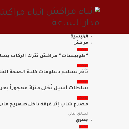
انباء مراكش
مدار الساعة
الرئيسية
مراكش
مراكش
“طوبيسات” مراكش تترك الركاب يصارع
مراكش
تأخر تسليم ديبلومات كلية الصحة الخ
مراكش
سلطات أسيل تُخلي منزلاً مهجوراً بعر
مراكش
مصرع شاب إثر غرقه داخل صهريج مائي 
السابق
التالي
جهوي
جهوي