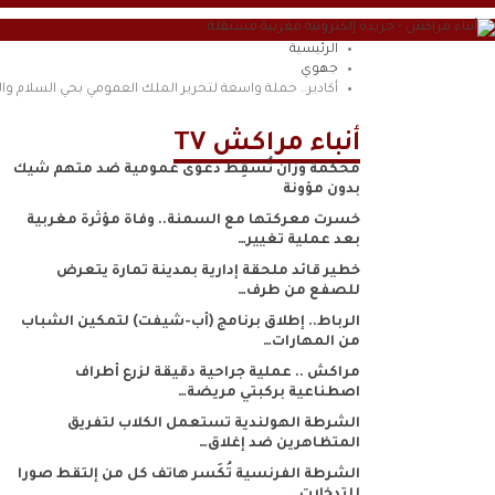
الرئيسية
جهوي
أكادير.. حملة واسعة لتحرير الملك العمومي بحي السلام و
أنباء مراكش TV
محكمة وزان تُسقِط دعوى عمومية ضد متهم شيك
بدون مؤونة
خسرت معركتها مع السمنة.. وفاة مؤثرة مغربية
بعد عملية تغيير…
خطير قائد ملحقة إدارية بمدينة تمارة يتعرض
للصفع من طرف…
الرباط.. إطلاق برنامج (أب-شيفت) لتمكين الشباب
من المهارات…
مراكش .. عملية جراحية دقيقة لزرع أطراف
اصطناعية بركبتي مريضة…
الشرطة الهولندية تستعمل الكلاب لتفريق
المتظاهرين ضد إغلاق…
الشرطة الفرنسية تُكَسر هاتف كل من إلتقط صورا