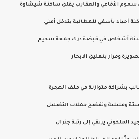
ال سموم الأفاعي والعقارب يقلق ساكنة شيشاوة
نة أحياء بآسفي للمطالبة بتدخل أمني
ط ستة أشخاص في قبضة درك جمعة سحيم
صويرة وقرار بتعليق الإبحار
لب بشراكة متوازنة في ملف الهجرة
سبتة ومليلية وتفضح حملات التضليل
د الملكوني يرتقي إلى رتبة جنرال