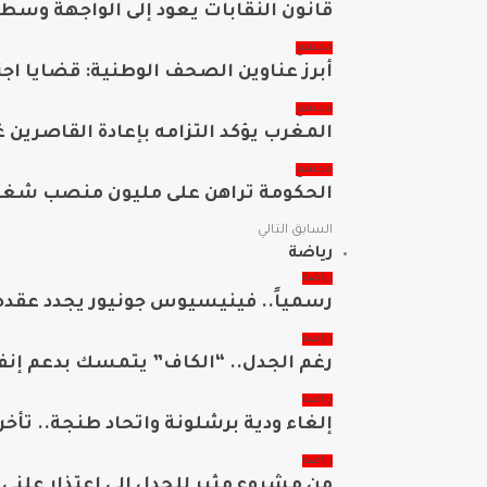
قانون النقابات يعود إلى الواجهة وسط
مجتمع
أبرز عناوين الصحف الوطنية: قضايا ا
مجتمع
المغرب يؤكد التزامه بإعادة القاصرين
مجتمع
الحكومة تراهن على مليون منصب شغل في أفق 2026 وتعبئ 15 مليار درهم 
السابق
التالي
رياضة
رياضة
رسمياً.. فينيسيوس جونيور يجدد عقده 
رياضة
رغم الجدل.. “الكاف” يتمسك بدعم إنفا
رياضة
إلغاء ودية برشلونة واتحاد طنجة.. تأخر 
رياضة
من مشروع مثير للجدل إلى اعتذار علني..