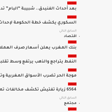
سياسة
بعد أحداث الفنيدق.. شبيبة “البام” ت
سياسة
السكوري يكشف خطة الحكومة لإحداث 
السابق
التالي
اقتصاد
اقتصاد
بنك المغرب يعلن أسعار صرف العملات 
اقتصاد
النفط يتراجع والذهب يرتفع وسط تقلبا
اقتصاد
موجة الحر تضرب الأسواق المغربية وت
اقتصاد
6564 زيارة تفتيش تكشف مخالفات تمس الأجور والحماية الاجتماعية
السابق
التالي
مجتمع
مجتمع