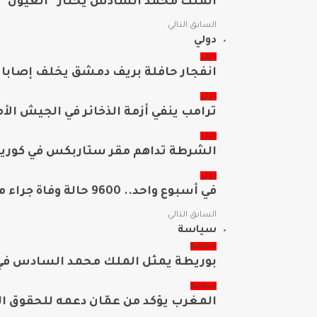
الملك محمد السادس يختار “العيون” ا
السابق
التالي
دولي
دولي
انفجار حافلة بريف دمشق يخلف إصابات
دولي
ترامب ينفي أزمة الذخائر في الجيش ال
دولي
الشرطة تداهم مقر ستاربكس في كوريا
دولي
في أسبوع واحد.. 9600 حالة وفاة جراء موجة حر في ألمانيا
السابق
التالي
سياسة
سياسة
بوريطة يمثل الملك محمد السادس في 
سياسة
المغرب يؤكد من عمّان دعمه للحقوق