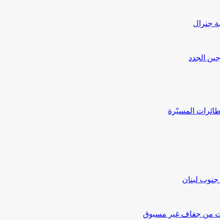
بة جنرال
جين الجدد
ائرات المسيّرة
جنوب لبنان