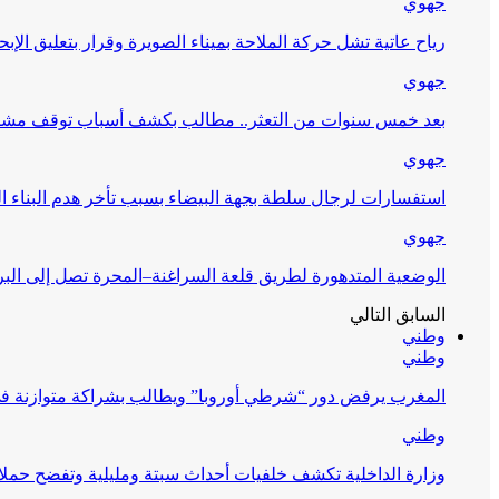
جهوي
رياح عاتية تشل حركة الملاحة بميناء الصويرة وقرار بتعليق الإبح
جهوي
بعد خمس سنوات من التعثر.. مطالب بكشف أسباب توقف مشرو
جهوي
استفسارات لرجال سلطة بجهة البيضاء بسبب تأخر هدم البناء ا
جهوي
الوضعية المتدهورة لطريق قلعة السراغنة–المحرة تصل إلى البر
السابق
التالي
وطني
وطني
المغرب يرفض دور “شرطي أوروبا” ويطالب بشراكة متوازنة ف
وطني
وزارة الداخلية تكشف خلفيات أحداث سبتة ومليلية وتفضح حملا