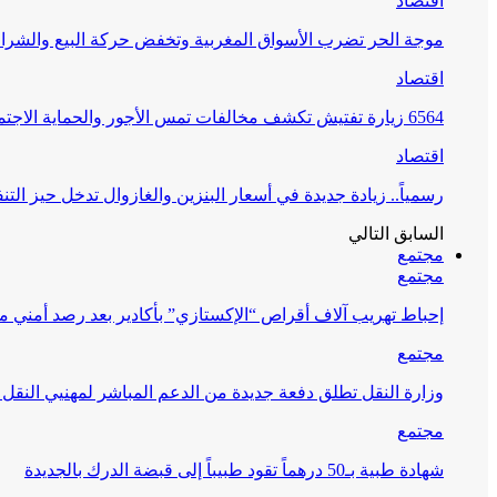
اقتصاد
موجة الحر تضرب الأسواق المغربية وتخفض حركة البيع والشراء
اقتصاد
6564 زيارة تفتيش تكشف مخالفات تمس الأجور والحماية الاجتماعية
اقتصاد
رسمياً.. زيادة جديدة في أسعار البنزين والغازوال تدخل حيز التنف
السابق
التالي
مجتمع
مجتمع
إحباط تهريب آلاف أقراص “الإكستازي” بأكادير بعد رصد أمني 
مجتمع
وزارة النقل تطلق دفعة جديدة من الدعم المباشر لمهنيي النقل
مجتمع
شهادة طبية بـ50 درهماً تقود طبيباً إلى قبضة الدرك بالجديدة