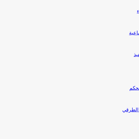
يذ
محكم
 الطرقي