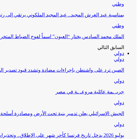
وطني
بمناسبة عيد العرش المجيد.. عبد المجيد الملكوني يرتقي إلى رت
وطني
الملك محمد السادس يختار “العيون” اسماً لفوج الضباط المتخر
السابق
التالي
دولي
دولي
الصين ترد على واشنطن بإجراءات مضادة وتشدد قيود تصدير الط
دولي
جريـ ـمة عائلية مروعـ ـة في مصر
دولي
الجيش الإسرائيلي يعلن تدمير بنية تحت الأرض ومصادرة أسلحة 
دولي
يوليو 2026 يدخل تاريخ فرنسا كأحر شهر على الإطلاق.. وتحذيرات من جفاف غير مسبوق