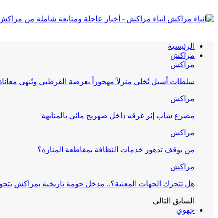
انباء مراكش - أخبار عاجلة ومتابعة شاملة من مراكش
الرئيسية
مراكش
مراكش
سلطات أسيل تُخلي منزلاً مهجوراً بعرصة القرطبي وتُنهي معانا
مراكش
مصرع شاب إثر غرقه داخل صهريج مائي بالمنابهة
مراكش
من يوقف تدهور خدمات النظافة بمقاطعة المنارة؟
مراكش
هل تتحرك الجهات المعنية؟.. مدخل حومة تاريخية بمراكش يتحول
السابق
التالي
جهوي