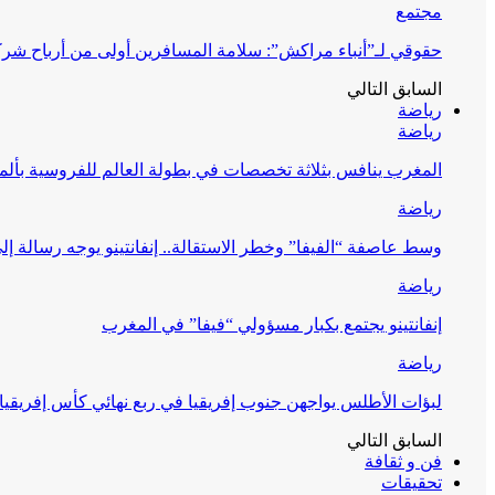
مجتمع
حقوقي لـ”أنباء مراكش”: سلامة المسافرين أولى من أرباح شرك
السابق
التالي
رياضة
رياضة
المغرب ينافس بثلاثة تخصصات في بطولة العالم للفروسية بألمان
رياضة
وسط عاصفة “الفيفا” وخطر الاستقالة.. إنفانتينو يوجه رسالة إل
رياضة
إنفانتينو يجتمع بكبار مسؤولي “فيفا” في المغرب
رياضة
لبؤات الأطلس يواجهن جنوب إفريقيا في ربع نهائي كأس إفريقيا
السابق
التالي
فن و ثقافة
تحقيقات