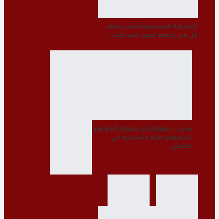
الشرطة الفرنسية تُكَسر هاتف
كل من إلتقط صورا للتدخلات…
وحيد : حظوظنا و حظوظ الكونغو
الديموقراطية متساوية في
التأهل…