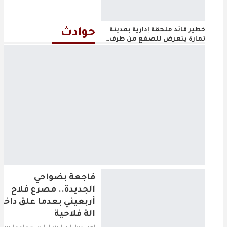
خطير قائد ملحقة إدارية بمدينة
حوادث
تمارة يتعرض للصفع من طرف…
الرباط.. إطلاق برنامج (أب-
شيفت) لتمكين الشباب من
المهارات…
فاجعة بضواحي
الجديدة.. مصرع فلاح
أربعيني بعدما علق داخل
آلة فلاحية