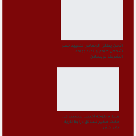
الأمن يطلق الرصاص لتحييد خطر
شخص هاجم والديه وواجه
الشرطة بويسلان
سيارة بلوحة أجنبية تتسبب في
حادث خطير لسائق دراجة نارية
بمراكش