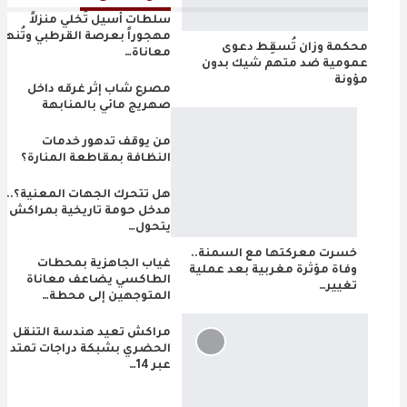
سلطات أسيل تُخلي منزلاً
مهجوراً بعرصة القرطبي وتُنهي
محكمة وزان تُسقِط دعوى
معاناة…
عمومية ضد متهم شيك بدون
مؤونة
مصرع شاب إثر غرقه داخل
صهريج مائي بالمنابهة
من يوقف تدهور خدمات
النظافة بمقاطعة المنارة؟
هل تتحرك الجهات المعنية؟..
مدخل حومة تاريخية بمراكش
يتحول…
خسرت معركتها مع السمنة..
غياب الجاهزية بمحطات
وفاة مؤثرة مغربية بعد عملية
الطاكسي يضاعف معاناة
تغيير…
المتوجهين إلى محطة…
مراكش تعيد هندسة التنقل
الحضري بشبكة دراجات تمتد
عبر 14…