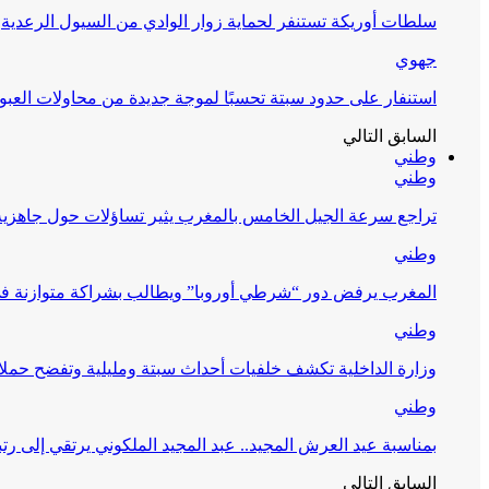
سلطات أوريكة تستنفر لحماية زوار الوادي من السيول الرعدية
جهوي
استنفار على حدود سبتة تحسبًا لموجة جديدة من محاولات العبو
السابق
التالي
وطني
وطني
تراجع سرعة الجيل الخامس بالمغرب يثير تساؤلات حول جاهزية ال
وطني
المغرب يرفض دور “شرطي أوروبا” ويطالب بشراكة متوازنة ف
وطني
وزارة الداخلية تكشف خلفيات أحداث سبتة ومليلية وتفضح حملا
وطني
بمناسبة عيد العرش المجيد.. عبد المجيد الملكوني يرتقي إلى رت
السابق
التالي