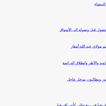
حصول قبل وصوله إلى الأسواق
كدز ويطالبون بتدخل عاجل
قيا في ربع نهائي كأس إفريقيا