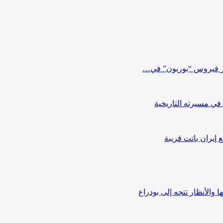
هور فيروس “بوربون” في…
إيران باتت قريبة
الأنظار تتجه إلى بودراع