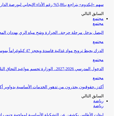
سهم «إيكدوم» يتراجع بـ5,86% رغم الأداء الإيجابي لبورصة الدار البيضاء
السابق
التالي
مجتمع
مجتمع
البصل يدخل مرحلة حرجة.. الحرارة وشح مياه الري يهددان الم
مجتمع
الدرك يحبط ترويج مواد غذائية فاسدة ويحجز 47 كيلوغراماً بموسم مولاي عبد الله أمغار
مجتمع
الدخول المدرسي 2026-2027.. الوزارة تحسم مواعيد التحاق التلاميذ والأطر وانطلاق الدراسة
مجتمع
أكدز..حقوقيون يحذرون من تدهور الخدمات الأساسية بدواوير أ
السابق
التالي
رياضة
رياضة
لبؤات الأطلس يكشفن عن التشكيلة الأساسية لمواجهة جنوب إفري