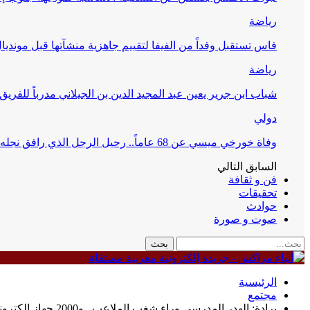
رياضة
فاس تستقبل وفداً من الفيفا لتقييم جاهزية منشآتها قبل مونديال 30
رياضة
شباب ابن جرير يعين عبد المجيد الدين بن الجيلاني مدرباً للفريق 
دولي
وفاة خورخي ميسي عن 68 عاماً.. رحيل الرجل الذي رافق نجله في مسيرته التاريخية
السابق
التالي
فن و ثقافة
تحقيقات
حوادث
صوت و صورة
الرئيسية
مجتمع
برادة: الهدر المدرسي وراء شغب الملاعب.. و2000 جهاز إلكتروني لمحاربة الغش في الباك 2026