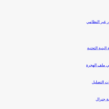
ر غير النظامي
بنية التحتية
ي ملف الهجرة
ت التضليل
بة جنرال