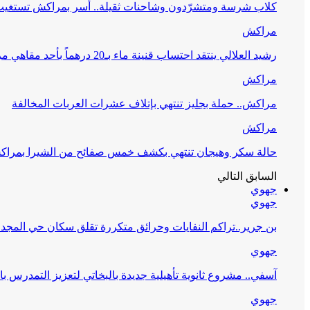
كلاب شرسة ومتشرّدون وشاحنات ثقيلة.. أسر بمراكش تستغيث 
مراكش
رشيد العلالي ينتقد احتساب قنينة ماء بـ20 درهماً بأحد مقاهي مراكش ويطالب بمراقبة…
مراكش
مراكش.. حملة بجليز تنتهي بإتلاف عشرات العربات المخالفة
مراكش
حالة سكر وهيجان تنتهي بكشف خمس صفائح من الشيرا بمرا
السابق
التالي
جهوي
جهوي
بن جرير..تراكم النفايات وحرائق متكررة تقلق سكان حي المجد 2
جهوي
آسفي.. مشروع ثانوية تأهيلية جديدة بالبخاتي لتعزيز التمدرس با
جهوي