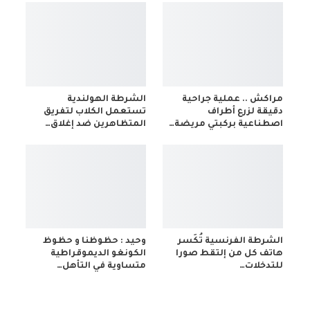
مراكش .. عملية جراحية
الشرطة الهولندية
دقيقة لزرع أطراف
تستعمل الكلاب لتفريق
اصطناعية بركبتي مريضة…
المتظاهرين ضد إغلاق…
الشرطة الفرنسية تُكَسر
وحيد : حظوظنا و حظوظ
هاتف كل من إلتقط صورا
الكونغو الديموقراطية
للتدخلات…
متساوية في التأهل…