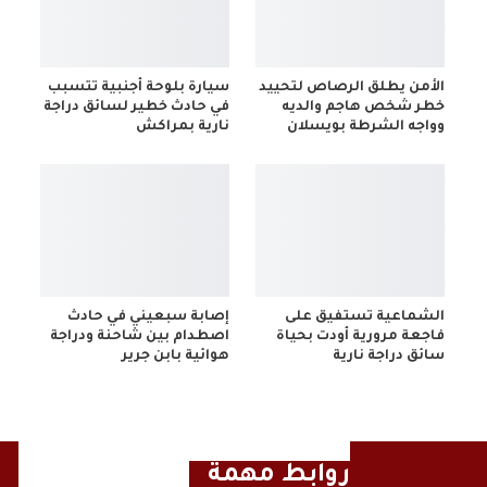
الأمن يطلق الرصاص لتحييد
سيارة بلوحة أجنبية تتسبب
خطر شخص هاجم والديه
في حادث خطير لسائق دراجة
وواجه الشرطة بويسلان
نارية بمراكش
الشماعية تستفيق على
إصابة سبعيني في حادث
فاجعة مرورية أودت بحياة
اصطدام بين شاحنة ودراجة
سائق دراجة نارية
هوائية بابن جرير
روابط مهمة