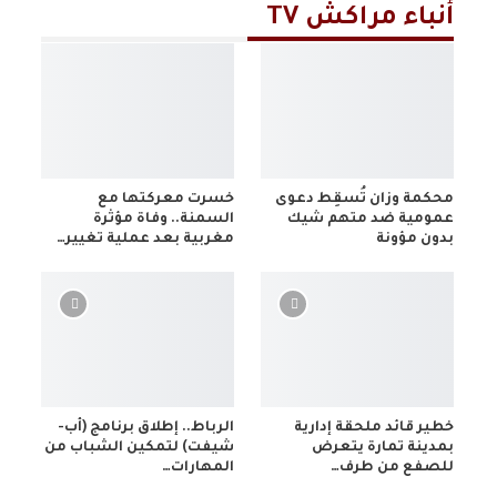
أنباء مراكش TV
محكمة وزان تُسقِط دعوى
خسرت معركتها مع
عمومية ضد متهم شيك
السمنة.. وفاة مؤثرة
بدون مؤونة
مغربية بعد عملية تغيير…
خطير قائد ملحقة إدارية
الرباط.. إطلاق برنامج (أب-
بمدينة تمارة يتعرض
شيفت) لتمكين الشباب من
للصفع من طرف…
المهارات…