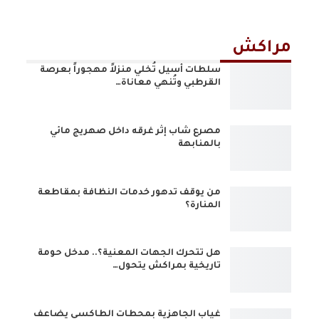
مراكش
سلطات أسيل تُخلي منزلاً مهجوراً بعرصة
القرطبي وتُنهي معاناة…
مصرع شاب إثر غرقه داخل صهريج مائي
بالمنابهة
من يوقف تدهور خدمات النظافة بمقاطعة
المنارة؟
هل تتحرك الجهات المعنية؟.. مدخل حومة
تاريخية بمراكش يتحول…
غياب الجاهزية بمحطات الطاكسي يضاعف