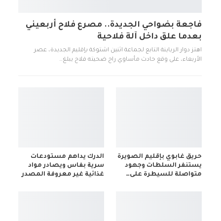
فاجعة بضواحي الجديدة.. مصرع فلاح أربعيني
بعدما علق داخل آلة فلاحية
اهتز دوار الرياينة التابع لجماعة اثنين اشتوكة بإقليم الجديدة، عصر
الأربعاء، على وقع حادث مأساوي راح ضحيته فلاح يبلغ…
حريق غابوي بإقليم الصويرة
الدرك يداهم مستودعات
يستنفر السلطات وجهود
سرية بفاس ويصادر مواد
متواصلة للسيطرة على…
غذائية غير معروفة المصدر