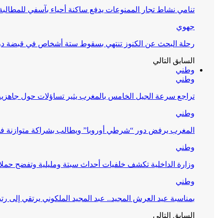
تنامي نشاط تجار الممنوعات يدفع ساكنة أحياء بآسفي للمطالبة
جهوي
رحلة البحث عن الكنوز تنتهي بسقوط ستة أشخاص في قبضة 
السابق
التالي
وطني
وطني
تراجع سرعة الجيل الخامس بالمغرب يثير تساؤلات حول جاهزية ال
وطني
المغرب يرفض دور “شرطي أوروبا” ويطالب بشراكة متوازنة ف
وطني
وزارة الداخلية تكشف خلفيات أحداث سبتة ومليلية وتفضح حملا
وطني
بمناسبة عيد العرش المجيد.. عبد المجيد الملكوني يرتقي إلى رت
السابق
التالي