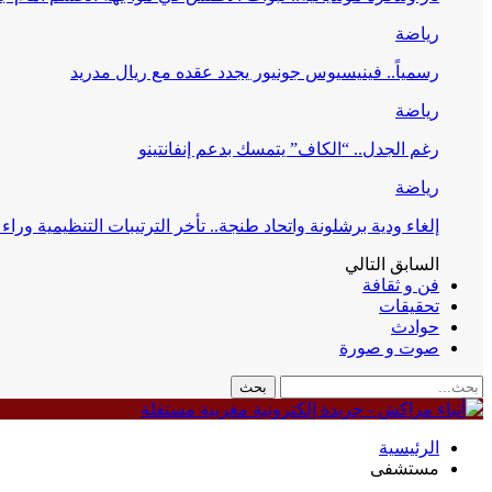
رياضة
رسمياً.. فينيسيوس جونيور يجدد عقده مع ريال مدريد
رياضة
رغم الجدل.. “الكاف” يتمسك بدعم إنفانتينو
رياضة
إلغاء ودية برشلونة واتحاد طنجة.. تأخر الترتيبات التنظيمية وراء 
السابق
التالي
فن و ثقافة
تحقيقات
حوادث
صوت و صورة
الرئيسية
مستشفى