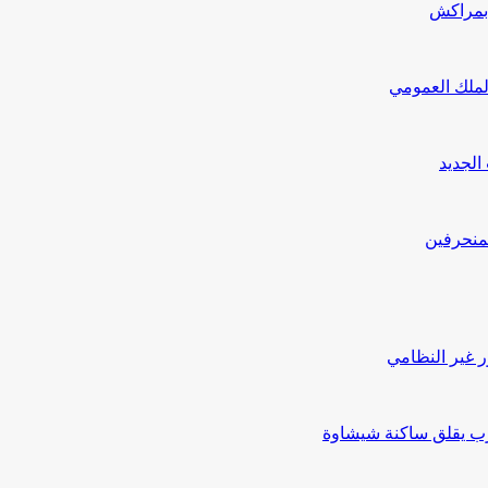
 بمراكش
لملك العمومي
لجديد
منحرفين
ر غير النظامي
رب يقلق ساكنة شيشاوة