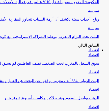
الحكومة: المغرب ضمن أفضل 10% عالمياً في فعالية الإصلاحات التعليمية
سياسة
رباح: أحداث سبتة تكشف أن أزمة الشباب تتجاوز المقاربة الأمني
سياسة
الملك يجدد التزام المغرب بتوطيد الشراكة الاستراتيجية مع كوت
السابق
التالي
اقتصاد
اقتصاد
سوق الشغل بالمغرب تحت الضغط.. نصف العاطلين لم يسبق لهم العمل و6
اقتصاد
البنك الدولي: 884 ألف مغربي توقفوا عن البحث عن العمل ومشاركة النساء في سوق الشغل من…
اقتصاد
الذهب يواصل الصعود ويتجه لأكبر مكاسب أسبوعية منذ يناير
اقتصاد