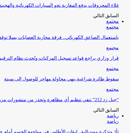
غلاء المحروقات يدفع المغاربة نحو السيارات الكهربائية والهجينة
السابق
التالي
مجتمع
مجتمع
باستعمال الصاعق الكهربائي.. فرقة محاربة العصابات بسلا توق
مجتمع
قرار وزاري يراجع قواعد تسجيل المركبات ويُحدث نظام الترقيم
مجتمع
سقوط طائرة شراعية ينهي محاولة مهاجر للوصول إلى سبتة
مجتمع
“جيل زد 212” تنفي تنظيم أي مظاهرة وتحذر من منشورات مزيفة
السابق
التالي
رياضة
رياضة
ثأرٌ وتذكرة مونديالية.. لبؤات الأطلس في مواجهة الحسم أمام ج