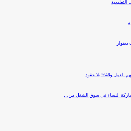
ة
 ديفوار
4% بلا عقود