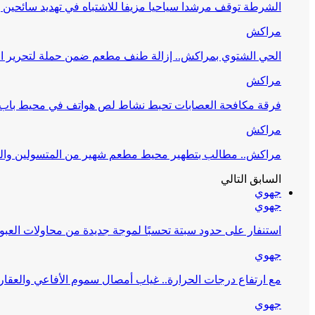
الشرطة توقف مرشدا سياحيا مزيفا للاشتباه في تهديد سائحين
مراكش
الحي الشتوي بمراكش.. إزالة طنف مطعم ضمن حملة لتحرير ا
مراكش
فرقة مكافحة العصابات تحبط نشاط لص هواتف في محيط باب ا
مراكش
مراكش.. مطالب بتطهير محيط مطعم شهير من المتسولين وال
السابق
التالي
جهوي
جهوي
استنفار على حدود سبتة تحسبًا لموجة جديدة من محاولات العبو
جهوي
مع ارتفاع درجات الحرارة.. غياب أمصال سموم الأفاعي والعقا
جهوي