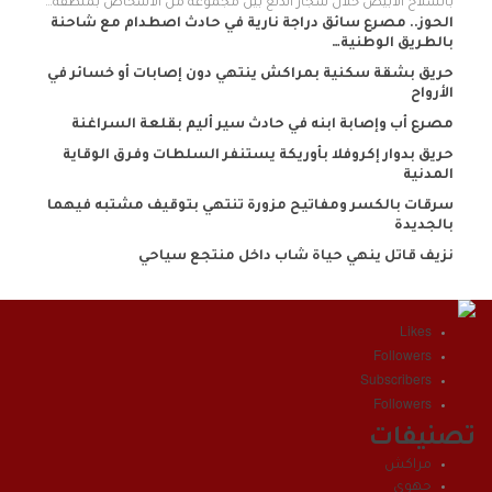
بالسلاح الأبيض خلال شجار اندلع بين مجموعة من الأشخاص بمنطقة…
الحوز.. مصرع سائق دراجة نارية في حادث اصطدام مع شاحنة
بالطريق الوطنية…
حريق بشقة سكنية بمراكش ينتهي دون إصابات أو خسائر في
الأرواح
مصرع أب وإصابة ابنه في حادث سير أليم بقلعة السراغنة
حريق بدوار إكروفلا بأوريكة يستنفر السلطات وفرق الوقاية
المدنية
سرقات بالكسر ومفاتيح مزورة تنتهي بتوقيف مشتبه فيهما
بالجديدة
نزيف قاتل ينهي حياة شاب داخل منتجع سياحي
Likes
Followers
Subscribers
Followers
تصنيفات
مراكش
جهوي