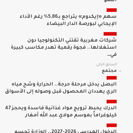
النمو
اقتصاد
سهم «إيكدوم» يتراجع بـ5,86% رغم الأداء
الإيجابي لبورصة الدار البيضاء
تكنولوجيا
شركات مغربية تقتني التكنولوجيا دون
استغلالها.. فجوة رقمية تهدر مكاسب كبيرة
في…
السابق
التالي
مجتمع
مجتمع
البصل يدخل مرحلة حرجة.. الحرارة وشح مياه
الري يهددان المحصول قبل وصوله إلى الأسواق
مجتمع
الدرك يحبط ترويج مواد غذائية فاسدة ويحجز 47
كيلوغراماً بموسم مولاي عبد الله أمغار
مجتمع
الدخول المدرسي 2026-2027.. الوزارة تحسم