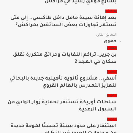
بشارع مولاي رشيد في مراكش
مراكش
بعد إهانة سيدة حامل داخل طاكسي.. إلى متى
تستمر تجاوزات بعض السائقين بمراكش؟
السابق
التالي
جهوي
جهوي
بن جرير..تراكم النفايات وحرائق متكررة تقلق
سكان حي المجد 2
جهوي
آسفي.. مشروع ثانوية تأهيلية جديدة بالبخاتي
لتعزيز التمدرس بالعالم القروي
جهوي
سلطات أوريكة تستنفر لحماية زوار الوادي من
السيول الرعدية
جهوي
استنفار على حدود سبتة تحسبًا لموجة جديدة