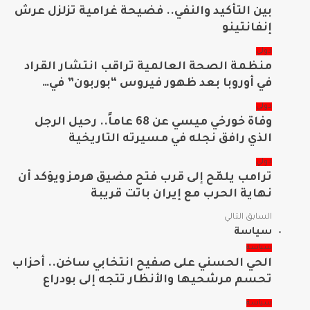
بين التأكيد والنفي.. فضيحة غرامية تزلزل عرش
إنفانتينو
دولي
منظمة الصحة العالمية تراقب انتشار القراد
في أوروبا بعد ظهور فيروس “بوربون” في…
دولي
وفاة خورخي ميسي عن 68 عاماً.. رحيل الرجل
الذي رافق نجله في مسيرته التاريخية
دولي
ترامب يلمّح إلى قرب فتح مضيق هرمز ويؤكد أن
نهاية الحرب مع إيران باتت قريبة
السابق
التالي
سياسة
سياسة
الحي الحسني على صفيح انتخابي ساخن.. أحزاب
تحسم مرشحيها والأنظار تتجه إلى بودراع
سياسة