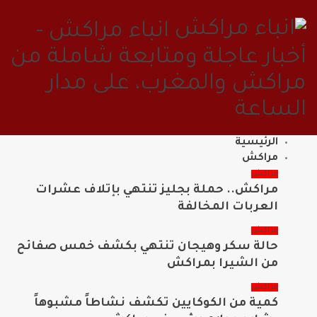
انباء مراكش -
أخبار عاجلة ومتابعة شاملة من
مراكش والمغرب، على مدار
الساعة
الرئيسية
مراكش
مراكش
مراكش.. حملة بجليز تنتهي بإتلاف عشرات
العربات المخالفة
مراكش
حالة سكر وهيجان تنتهي بكشف خمس صفائح
من الشيرا بمراكش
مراكش
كمية من الكوكايين تكشف نشاطاً مشبوهاً