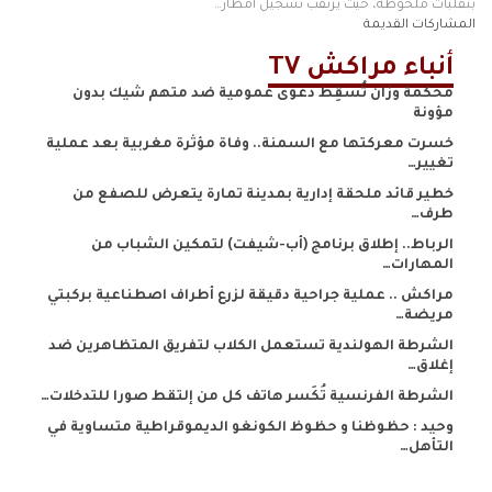
بتقلبات ملحوظة، حيث يُرتقب تسجيل أمطار…
المشاركات القديمة
أنباء مراكش TV
محكمة وزان تُسقِط دعوى عمومية ضد متهم شيك بدون
مؤونة
خسرت معركتها مع السمنة.. وفاة مؤثرة مغربية بعد عملية
تغيير…
خطير قائد ملحقة إدارية بمدينة تمارة يتعرض للصفع من
طرف…
الرباط.. إطلاق برنامج (أب-شيفت) لتمكين الشباب من
المهارات…
مراكش .. عملية جراحية دقيقة لزرع أطراف اصطناعية بركبتي
مريضة…
الشرطة الهولندية تستعمل الكلاب لتفريق المتظاهرين ضد
إغلاق…
الشرطة الفرنسية تُكَسر هاتف كل من إلتقط صورا للتدخلات…
وحيد : حظوظنا و حظوظ الكونغو الديموقراطية متساوية في
التأهل…