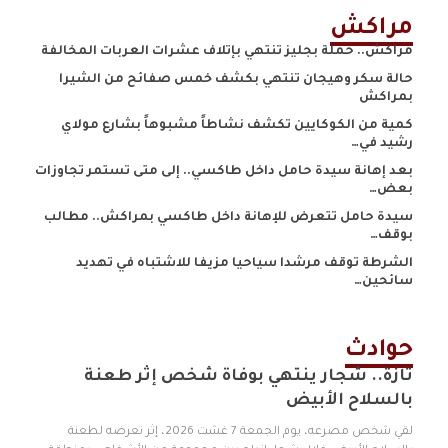
مراكش
مراكش.. حملة بجليز تنتهي بإتلاف عشرات العربات المخالفة
حالة سكر وهيجان تنتهي بكشف خمس صفائح من الشيرا
بمراكش
كمية من الكوكايين تكشف نشاطاً مشبوهاً بشارع مولاي
رشيد في…
بعد إهانة سيدة حامل داخل طاكسي.. إلى متى تستمر تجاوزات
بعض…
سيدة حامل تتعرض للإهانة داخل طاكسي بمراكش.. مطالب
بوقف…
الشرطة توقف مرشدا سياحيا مزيفا للاشتباه في تهديد
سائحين…
حوادث
تازة.. شجار ينتهي بوفاة شخص إثر طعنة
بالسلاح الأبيض
لقي شخص مصرعه، يوم الجمعة 7 غشت 2026، إثر تعرضه لطعنة