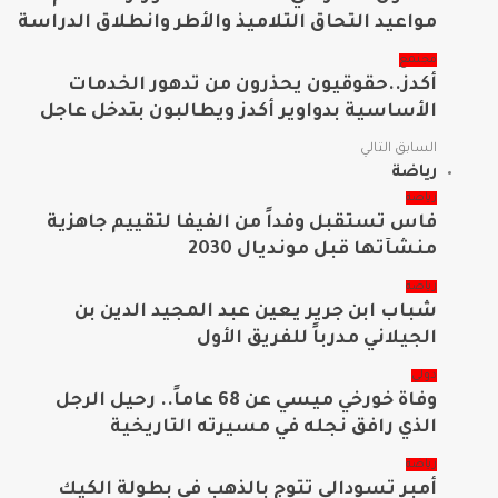
مواعيد التحاق التلاميذ والأطر وانطلاق الدراسة
مجتمع
أكدز..حقوقيون يحذرون من تدهور الخدمات
الأساسية بدواوير أكدز ويطالبون بتدخل عاجل
السابق
التالي
رياضة
رياضة
فاس تستقبل وفداً من الفيفا لتقييم جاهزية
منشآتها قبل مونديال 2030
رياضة
شباب ابن جرير يعين عبد المجيد الدين بن
الجيلاني مدرباً للفريق الأول
دولي
وفاة خورخي ميسي عن 68 عاماً.. رحيل الرجل
الذي رافق نجله في مسيرته التاريخية
رياضة
أمبر تسودالي تتوج بالذهب في بطولة الكيك