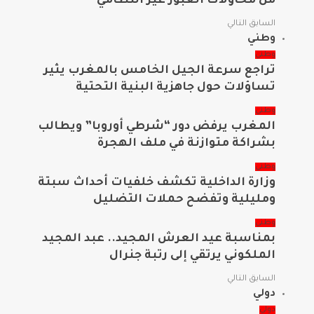
من محاولات العبور غير النظامي
السابق
التالي
وطني
وطني
تراجع سرعة الجيل الخامس بالمغرب يثير
تساؤلات حول جاهزية البنية التحتية
وطني
المغرب يرفض دور “شرطي أوروبا” ويطالب
بشراكة متوازنة في ملف الهجرة
وطني
وزارة الداخلية تكشف خلفيات أحداث سبتة
ومليلية وتفضح حملات التضليل
وطني
بمناسبة عيد العرش المجيد.. عبد المجيد
الملكوني يرتقي إلى رتبة جنرال
السابق
التالي
دولي
دولي