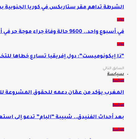
الشرطة تداهم مقر ستاربكس في كوريا الجنوبية 
دولي
في أسبوع واحد.. 9600 حالة وفاة جراء موجة حر في ألمانيا
دولي
“ذا إيكونوميست”: دول إفريقيا تسارع خطاها للتخلي
السابق
التالي
سياسة
سياسة
المغرب يؤكد من عمّان دعمه للحقوق المشروعة 
سياسة
بعد أحداث الفنيدق.. شبيبة “البام” تدعو إلى است
سياسة