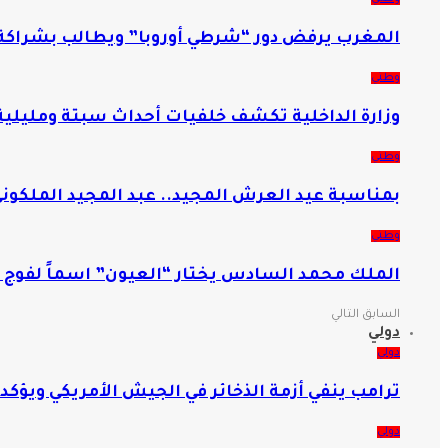
المغرب يرفض دور “شرطي أوروبا” ويطالب بشراكة 
وطني
وزارة الداخلية تكشف خلفيات أحداث سبتة ومليلي
وطني
بمناسبة عيد العرش المجيد.. عبد المجيد الملكوني 
وطني
الملك محمد السادس يختار “العيون” اسماً لفوج 
السابق
التالي
دولي
دولي
ترامب ينفي أزمة الذخائر في الجيش الأمريكي ويؤك
دولي