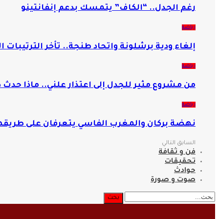
رغم الجدل.. “الكاف” يتمسك بدعم إنفانتينو
رياضة
إلغاء ودية برشلونة واتحاد طنجة.. تأخر الترتيبات ال
رياضة
من مشروع مثير للجدل إلى اعتذار علني.. ماذا حدث د
رياضة
نهضة بركان والمغرب الفاسي يتعرفان على طريقهم
السابق
التالي
فن و ثقافة
تحقيقات
حوادث
صوت و صورة