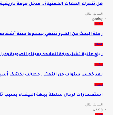
هل تتحرك الجهات المعنية؟.. مدخل حومة تاريخية 
السابق
التالي
جهوي
جهوي
رحلة البحث عن الكنوز تنتهي بسقوط ستة أشخا
جهوي
رياح عاتية تشل حركة الملاحة بميناء الصويرة وقرار 
جهوي
بعد خمس سنوات من التعثر.. مطالب بكشف أسبا
جهوي
استفسارات لرجال سلطة بجهة البيضاء بسبب تأخر
السابق
التالي
وطني
وطني