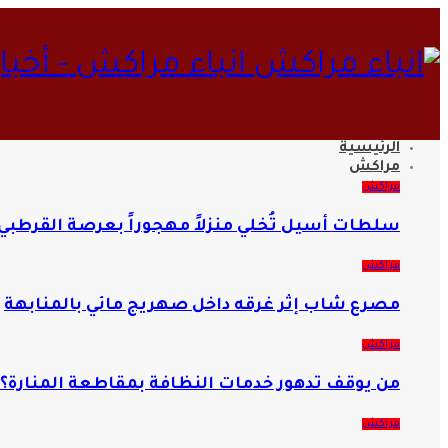
انباء مراكش - أخب
الرئيسية
مراكش
مراكش
سلطات أسيل تُخلي منزلاً مهجوراً بعرصة القرطبي 
مراكش
مصرع شاب إثر غرقه داخل صهريج مائي بالمنابهة
مراكش
من يوقف تدهور خدمات النظافة بمقاطعة المنارة؟
مراكش