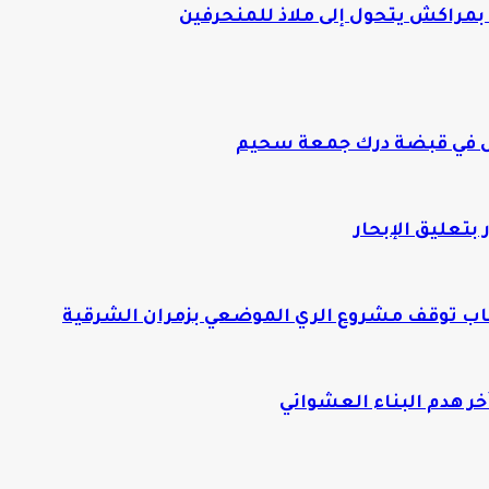
بمراكش يتحول إلى ملاذ للمنحرفين
ص في قبضة درك جمعة سحيم
بتعليق الإبحار
ب توقف مشروع الري الموضعي بزمران الشرقية
 هدم البناء العشوائي