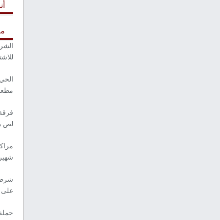
أن
مر
الشرط
للاشت
الحي 
مطعم
فرقة
لص ه
مراك
شهير 
شرطة
على 
حملة 