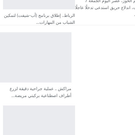
بإقليم الحوز، عصر اليوم الجمعة 7
اندلاع حريق استدعى تدخلًا عاجلًا
الرباط.. إطلاق برنامج (أب-شيفت) لتمكين
الشباب من المهارات…
مراكش .. عملية جراحية دقيقة لزرع
أطراف اصطناعية بركبتي مريضة…