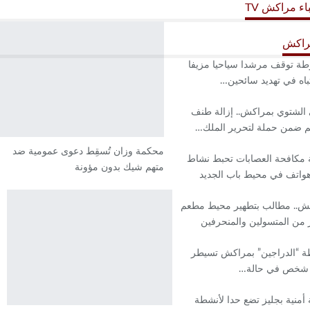
باء مراكش TV
اكش
ة توقف مرشدا سياحيا مزيفا
باه في تهديد سائحين…
الشتوي بمراكش.. إزالة طنف
 ضمن حملة لتحرير الملك…
محكمة وزان تُسقِط دعوى عمومية ضد
 مكافحة العصابات تحبط نشاط
متهم شيك بدون مؤونة
واتف في محيط باب الجديد
ش.. مطالب بتطهير محيط مطعم
من المتسولين والمنحرفين
 “الدراجين” بمراكش تسيطر
شخص في حالة…
أمنية بجليز تضع حدا لأنشطة