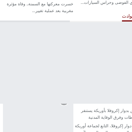
ي الفوضى وحراس السيارات…
خسرت معركتها مع السمنة.. وفاة مؤثرة
مغربية بعد عملية تغيير…
ادث
خطير قائد ملحقة إدارية بمدينة تمارة
يتعرض للصفع من طرف…
بدوار إكروفلا بأوريكة يستنفر
ات وفرق الوقاية المدنية
وار إكروفلا، التابع لجماعة أوريكة