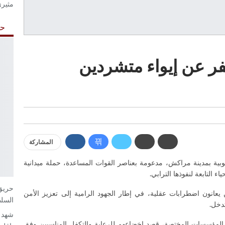
مثير
حو
 عن إيواء متشردين
المشاركة
بية بمدينة مراكش، مدعومة بعناصر القوات المساعدة، حملة ميدانية
التابعة لنفوذها الترابي.
حريق 
انون اضطرابات عقلية، في إطار الجهود الرامية إلى تعزيز الأمن
السلط
تدخل.
شهد د
لى المؤسسات المختصة، قصد إخضاعهم للرعاية والتكفل المناسبين وفق