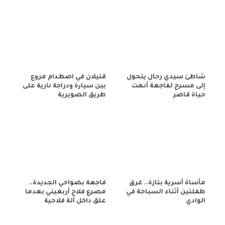
شاطئ سيدي رحال يتحول
قتيلان في اصطدام مروع
إلى مسرح لفاجعة أنهت
بين سيارة ودراجة نارية على
حياة قاصر
طريق الصويرية
مأساة أسرية بتازة.. غرق
فاجعة بضواحي الجديدة..
طفلتين أثناء السباحة في
مصرع فلاح أربعيني بعدما
الوادي
علق داخل آلة فلاحية