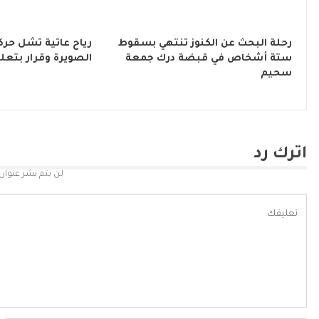
رحلة البحث عن الكنوز تنتهي بسقوط
رياح عاتية تشل حركة
ستة أشخاص في قبضة درك جمعة
الصويرة وقرار بتعلي
سحيم
اترك رد
لن يتم نشر عنوان 