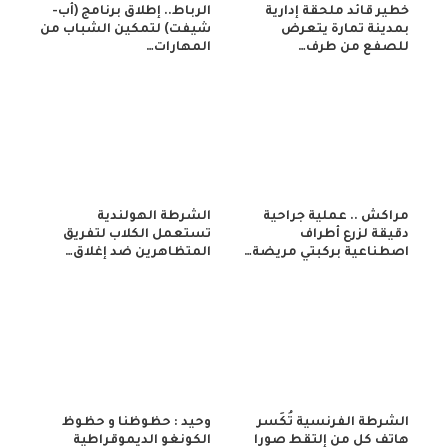
خطير قائد ملحقة إدارية
الرباط.. إطلاق برنامج (أب-
بمدينة تمارة يتعرض
شيفت) لتمكين الشباب من
للصفع من طرف…
المهارات…
مراكش .. عملية جراحية
الشرطة الهولندية
دقيقة لزرع أطراف
تستعمل الكلاب لتفريق
اصطناعية بركبتي مريضة…
المتظاهرين ضد إغلاق…
الشرطة الفرنسية تُكَسر
وحيد : حظوظنا و حظوظ
هاتف كل من إلتقط صورا
الكونغو الديموقراطية