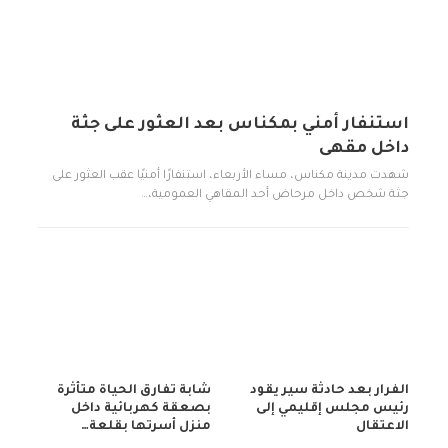
استنفار أمني بمكناس بعد العثور على جثة
داخل مقهى
شهدت مدينة مكناس، مساء الأربعاء، استنفارًا أمنيًا عقب العثور على
جثة شخص داخل مرحاض أحد المقاهي العمومية،…
الفرار بعد حادثة سير يقود
شابة تفارق الحياة متأثرة
رئيس مجلس إقليمي إلى
بصعقة كهربائية داخل
الاعتقال
منزل أسرتها بقلعة…