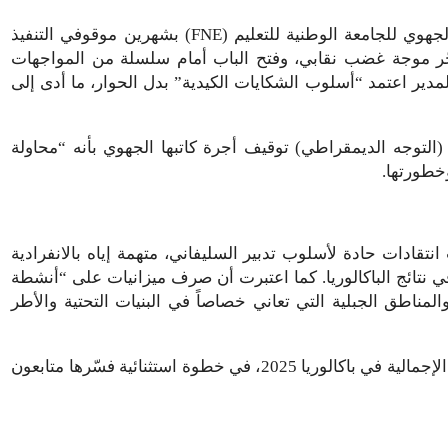
أبرز محطات الصراع تجلت في يناير 2020 حين أدين الكاتب الجهوي للجامعة الوطنية للتعليم (FNE) بشهرين موقوفي التنفيذ
فجّر موجة غضب نقابي، وفتح الباب أمام سلسلة من المواجهات
المدير اعتمد “أسلوب الشكايات الكيدية” بدل الحوار، ما أدى إلى
حين وصفت نقابة التعليم (التوجه الديمقراطي) توقيف أجرة كاتبها الجهوي بأنه “محاولة
خطورتها.
قادات حادة لأسلوب تدبير السليفاني، متهمة إياه بالانفرادية
ي نتائج الباكالوريا. كما اعتبرت أن صرف ميزانيات على “أنشطة
ناطق الجبلية التي تعاني خصاصاً في البنيات التحتية والأطر
ومن بين مؤشرات “الأزمة”، رفض الأكاديمية إعلان نسبة النجاح الإجمالية في باكالوريا 2025، في خطوة استثنائية فسّرها متابعون