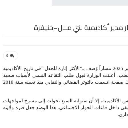
ر مدير أكاديمية بني ملال–خنيفرة
0
أنهت وزارة التربية الوطنية والتعليم الأولي والرياضة يوم 1 شتنبر 2025 مساراً وُصف بـ”الأكثر إثارة للجدل” في تاريخ الأكاديمية
مقتضب، أعلنت الوزارة قبول طلب التقاعد النسبي لأسباب صحية
الذي تقدم به مدير الأكاديمية، مصطفى السليفاني، لتُطوى بذلك صفحة اتسمت بالتوتر القضائي والنقابي منذ تعيينه سنة 2018
 حكومي أبقاه على رأس الأكاديمية، إلا أن سنواته السبع تحولت إلى مسرح لمواجهات
ى داخل قاعات الحوار الاجتماعي. هذا الوضع جعل فترة ولايته
داري.