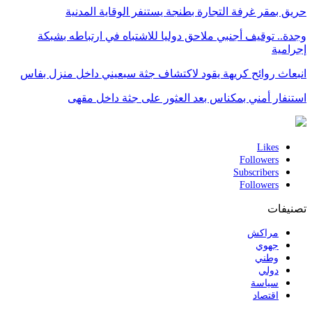
حريق بمقر غرفة التجارة بطنجة يستنفر الوقاية المدنية
وجدة.. توقيف أجنبي ملاحق دوليا للاشتباه في ارتباطه بشبكة
إجرامية
انبعاث روائح كريهة يقود لاكتشاف جثة سبعيني داخل منزل بفاس
استنفار أمني بمكناس بعد العثور على جثة داخل مقهى
Likes
Followers
Subscribers
Followers
تصنيفات
مراكش
جهوي
وطني
دولي
سياسة
اقتصاد