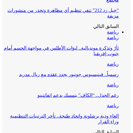
“جيل زد 212” تنفي تنظيم أي مظاهرة وتحذر من منشورات
مزيفة
السابق
التالي
رياضة
رياضة
ثأرٌ وتذكرة مونديالية.. لبؤات الأطلس في مواجهة الحسم أمام
جنوب إفريقيا
رياضة
رسمياً.. فينيسيوس جونيور يجدد عقده مع ريال مدريد
رياضة
رغم الجدل.. “الكاف” يتمسك بدعم إنفانتينو
رياضة
إلغاء ودية برشلونة واتحاد طنجة.. تأخر الترتيبات التنظيمية
وراء القرار
السابق
التالي