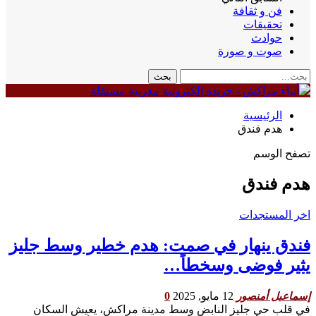
فن و ثقافة
تحقيقات
حوادث
صوت و صورة
الرئيسية
هدم فندق
تصفح الوسم
هدم فندق
اخر المستجدات
فندق ينهار في صمت: هدم خطير وسط جليز
يثير فوضى وسخطاً…
12 مايو, 2025
0
إسماعيل أمنصور
في قلب حي جليز النابض وسط مدينة مراكش، يعيش السكان