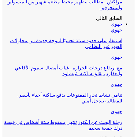
مراكش.. مطالب بتطهير محيط مطعم شهير من المتسولين
والمنحرفين
السابق
التالي
جهوي
جهوي
استنفار على حدود سبتة تحسبًا لموجة جديدة من محاولات
العبور غير النظامي
جهوي
مع ارتفاع درجات الحرارة.. غياب أمصال سموم الأفاعي
والعقارب يقلق ساكنة شيشاوة
جهوي
تنامي نشاط تجار الممنوعات يدفع ساكنة أحياء بآسفي
للمطالبة بتدخل أمني
جهوي
رحلة البحث عن الكنوز تنتهي بسقوط ستة أشخاص في قبضة
درك جمعة سحيم