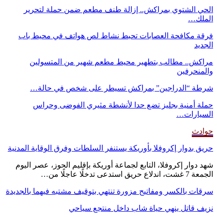
الحي الشتوي بمراكش.. إزالة طنف مطعم ضمن حملة لتحرير
الملك…
فرقة مكافحة العصابات تحبط نشاط لص هواتف في محيط باب
الجديد
مراكش.. مطالب بتطهير محيط مطعم شهير من المتسولين
والمنحرفين
شرطة “الدراجين” بمراكش تسيطر على شخص في حالة…
حملة أمنية بجليز تضع حدا لأنشطة مثيري الفوضى وحراس
السيارات…
حوادث
حريق بدوار إكروفلا بأوريكة يستنفر السلطات وفرق الوقاية المدنية
شهد دوار إكروفلا، التابع لجماعة أوريكة بإقليم الحوز، عصر اليوم
الجمعة 7 غشت، اندلاع حريق استدعى تدخلًا عاجلًا من…
سرقات بالكسر ومفاتيح مزورة تنتهي بتوقيف مشتبه فيهما بالجديدة
نزيف قاتل ينهي حياة شاب داخل منتجع سياحي