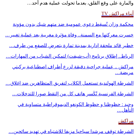
والمارة على وقع القلق، بعدما تحولت عملية هدم أحد…
أنباء مراكش TV
محكمة وزان تُسقِط دعوى عمومية ضد متهم شيك بدون مؤونة
خسرت معركتها مع السمنة.. وفاة مؤثرة مغربية بعد عملية تغيير…
خطير قائد ملحقة إدارية بمدينة تمارة يتعرض للصفع من طرف…
الرباط.. إطلاق برنامج (أب-شيفت) لتمكين الشباب من المهارات…
مراكش .. عملية جراحية دقيقة لزرع أطراف اصطناعية بركبتي
مريضة…
الشرطة الهولندية تستعمل الكلاب لتفريق المتظاهرين ضد إغلاق…
الشرطة الفرنسية تُكَسر هاتف كل من إلتقط صورا للتدخلات…
وحيد : حظوظنا و حظوظ الكونغو الديموقراطية متساوية في
التأهل…
مراكش
الشرطة توقف مرشدا سياحيا مزيفا للاشتباه في تهديد سائحين…