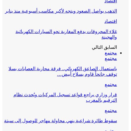
اقتصاد
الذهب يواصل الصعود ويتجه لأكبر مكاسب أسبوعية منذ يناير
اقتصاد
غلاء المحروقات يدفع المغاربة نحو السيارات الكهربائية
والهجينة
السابق
التالي
مجتمع
مجتمع
باستعمال الصاعق الكهربائي.. فرقة محاربة العصابات بسلا
توقف جانحاً قاوم بسلاح أبيض…
مجتمع
قرار وزاري يراجع قواعد تسجيل المركبات ويُحدث نظام
الترقيم بالمغرب
مجتمع
سقوط طائرة شراعية ينهي محاولة مهاجر للوصول إلى سبتة
مجتمع