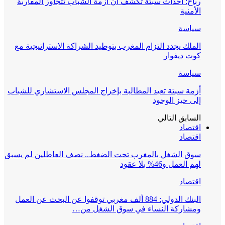
رباح: أحداث سبتة تكشف أن أزمة الشباب تتجاوز المقاربة
الأمنية
سياسة
الملك يجدد التزام المغرب بتوطيد الشراكة الاستراتيجية مع
كوت ديفوار
سياسة
أزمة سبتة تعيد المطالبة بإخراج المجلس الاستشاري للشباب
إلى حيز الوجود
السابق
التالي
اقتصاد
اقتصاد
سوق الشغل بالمغرب تحت الضغط.. نصف العاطلين لم يسبق
لهم العمل و46% بلا عقود
اقتصاد
البنك الدولي: 884 ألف مغربي توقفوا عن البحث عن العمل
ومشاركة النساء في سوق الشغل من…