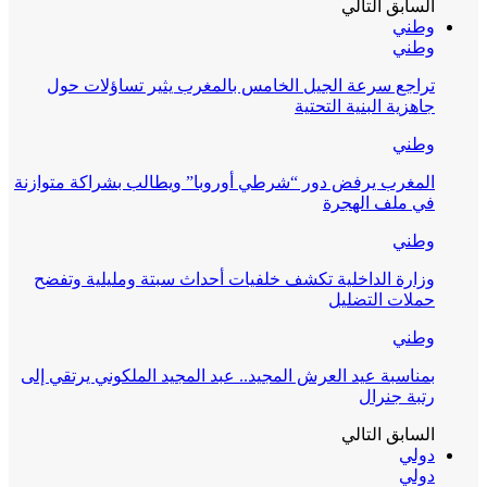
السابق
التالي
وطني
وطني
تراجع سرعة الجيل الخامس بالمغرب يثير تساؤلات حول
جاهزية البنية التحتية
وطني
المغرب يرفض دور “شرطي أوروبا” ويطالب بشراكة متوازنة
في ملف الهجرة
وطني
وزارة الداخلية تكشف خلفيات أحداث سبتة ومليلية وتفضح
حملات التضليل
وطني
بمناسبة عيد العرش المجيد.. عبد المجيد الملكوني يرتقي إلى
رتبة جنرال
السابق
التالي
دولي
دولي