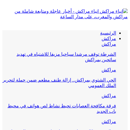
انباء مراكش - أخبار عاجلة ومتابعة شاملة من
مراكش والمغرب، على مدار الساعة
الرئيسية
مراكش
مراكش
الشرطة توقف مرشدا سياحيا مزيفا للاشتباه في تهديد
سائحين بمراكش
مراكش
الحي الشتوي بمراكش.. إزالة طنف مطعم ضمن حملة لتحرير
الملك العمومي
مراكش
فرقة مكافحة العصابات تحبط نشاط لص هواتف في محيط
باب الجديد
مراكش