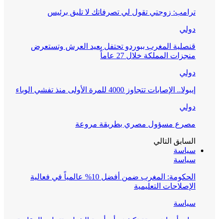
ترامب: زوجتي تقول لي تصرفاتك لا تليق برئيس
دولي
قنصلية المغرب ببوردو تحتفل بعيد العرش وتستعرض
منجزات المملكة خلال 27 عاماً
دولي
إيبولا.. الإصابات تتجاوز 4000 للمرة الأولى منذ تفشي الوباء
دولي
مصرع مسؤول مصري بطريقة مروعة
السابق
التالي
سياسة
سياسة
الحكومة: المغرب ضمن أفضل 10% عالمياً في فعالية
الإصلاحات التعليمية
سياسة