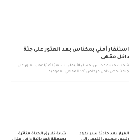
استنفار أمني بمكناس بعد العثور على جثة
داخل مقهى
شهدت مدينة مكناس، مساء الأربعاء، استنفارًا أمنيًا عقب العثور على
جثة شخص داخل مرحاض أحد المقاهي العمومية،…
الفرار بعد حادثة سير يقود
شابة تفارق الحياة متأثرة
رئيس مجلس إقليمي إلى
بصعقة كهربائية داخل منزل