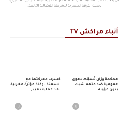
في إطار الجهود الأمنية المتواصلة لمحاربة الجريمة والاتجار غير المشروع،
نجحت الفرقة الحضرية للشرطة القضائية التابعة…
أنباء مراكش TV
محكمة وزان تُسقِط دعوى
خسرت معركتها مع
عمومية ضد متهم شيك
السمنة.. وفاة مؤثرة مغربية
بدون مؤونة
بعد عملية تغيير…