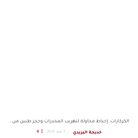
الكركارات: إحباط محاولة لتهريب المخدرات وحجز طنين من…
3 مايو, 2025
0
خديجة اليزيدي