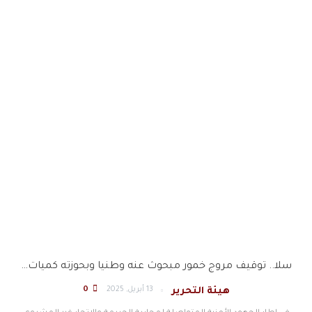
سلا.. توقيف مروج خمور مبحوث عنه وطنيا وبحوزته كميات…
13 أبريل, 2025
0
هيئة التحرير