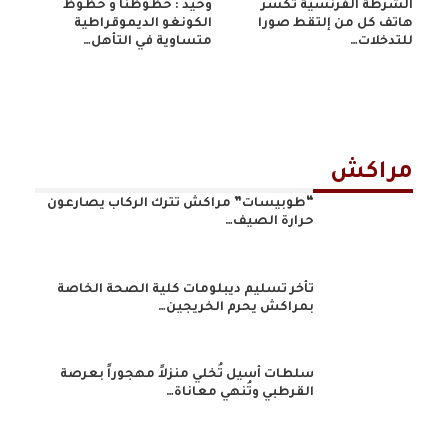
الشرطة الفرنسية تُكَسر
وحيد : حظوظنا و حظوظ
هاتف كل من إلتقط صورا
الكونغو الديموقراطية
للتدخلات…
متساوية في التأهل…
مراكش
“طوبيسات” مراكش تترك الركاب يصارعون
حرارة الصيف…
تأخر تسليم ديبلومات كلية الصحة الخاصة
بمراكش يحرم الخريجين…
سلطات أسيل تُخلي منزلاً مهجوراً بعرصة
القرطبي وتُنهي معاناة…