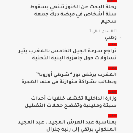
جهوي
رحلة البحث عن الكنوز تنتهي بسقوط
ستة أشخاص في قبضة درك جمعة
سحيم
السابق
التالي
وطني
وطني
تراجع سرعة الجيل الخامس بالمغرب يثير
تساؤلات حول جاهزية البنية التحتية
وطني
المغرب يرفض دور “شرطي أوروبا”
ويطالب بشراكة متوازنة في ملف الهجرة
وطني
وزارة الداخلية تكشف خلفيات أحداث
سبتة ومليلية وتفضح حملات التضليل
وطني
بمناسبة عيد العرش المجيد.. عبد المجيد
الملكوني يرتقي إلى رتبة جنرال