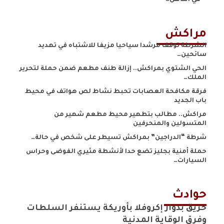
مراكش
الشرطة توقف مرشدا سياحيا مزيفا للاشتباه في تهديد
سائحين…
الحي الشتوي بمراكش.. إزالة طنف مطعم ضمن حملة لتحرير
الملك…
فرقة مكافحة العصابات تحبط نشاط لص هواتف في محيط
باب الجديد
مراكش.. مطالب بتطهير محيط مطعم شهير من
المتسولين والمنحرفين
شرطة “الدراجين” بمراكش تسيطر على شخص في حالة…
حملة أمنية بجليز تضع حدا لأنشطة مثيري الفوضى وحراس
السيارات…
حوادث
حريق بدوار إكروفلا بأوريكة يستنفر السلطات
وفرق الوقاية المدنية