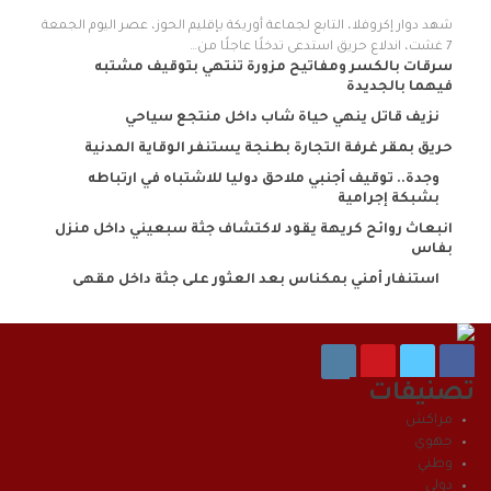
شهد دوار إكروفلا، التابع لجماعة أوريكة بإقليم الحوز، عصر اليوم الجمعة
7 غشت، اندلاع حريق استدعى تدخلًا عاجلًا من…
سرقات بالكسر ومفاتيح مزورة تنتهي بتوقيف مشتبه
فيهما بالجديدة
نزيف قاتل ينهي حياة شاب داخل منتجع سياحي
حريق بمقر غرفة التجارة بطنجة يستنفر الوقاية المدنية
وجدة.. توقيف أجنبي ملاحق دوليا للاشتباه في ارتباطه
بشبكة إجرامية
انبعاث روائح كريهة يقود لاكتشاف جثة سبعيني داخل منزل
بفاس
استنفار أمني بمكناس بعد العثور على جثة داخل مقهى
تصنيفات
مراكش
جهوي
وطني
دولي