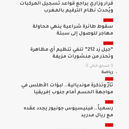
قرار وزاري يراجع قواعد تسجيل المركبات
ويُحدث نظام الترقيم بالمغرب
مجتمع
سقوط طائرة شراعية ينهي محاولة
مهاجر للوصول إلى سبتة
مجتمع
“جيل زد 212” تنفي تنظيم أي مظاهرة
وتحذر من منشورات مزيفة
السابق
التالي
رياضة
رياضة
ثأرٌ وتذكرة مونديالية.. لبؤات الأطلس في
مواجهة الحسم أمام جنوب إفريقيا
رياضة
رسمياً.. فينيسيوس جونيور يجدد عقده
مع ريال مدريد
رياضة