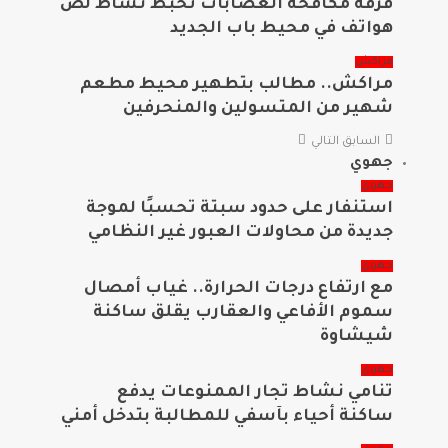
فرقة مكافحة العصابات تحبط نشاط لص
هواتف في محيط باب الجديد
مراكش
مراكش.. مطالب بتطهير محيط مطعم
شهير من المتسولين والمنحرفين
السابق
التالي
جهوي
جهوي
استنفار على حدود سبتة تحسبًا لموجة
جديدة من محاولات العبور غير النظامي
جهوي
مع ارتفاع درجات الحرارة.. غياب أمصال
سموم الأفاعي والعقارب يقلق ساكنة
شيشاوة
جهوي
تنامي نشاط تجار الممنوعات يدفع
ساكنة أحياء بآسفي للمطالبة بتدخل أمني