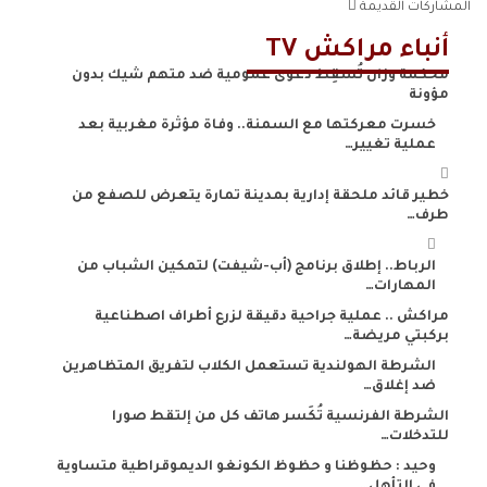
المشاركات القديمة
أنباء مراكش TV
محكمة وزان تُسقِط دعوى عمومية ضد متهم شيك بدون
مؤونة
خسرت معركتها مع السمنة.. وفاة مؤثرة مغربية بعد
عملية تغيير…
خطير قائد ملحقة إدارية بمدينة تمارة يتعرض للصفع من
طرف…
الرباط.. إطلاق برنامج (أب-شيفت) لتمكين الشباب من
المهارات…
مراكش .. عملية جراحية دقيقة لزرع أطراف اصطناعية
بركبتي مريضة…
الشرطة الهولندية تستعمل الكلاب لتفريق المتظاهرين
ضد إغلاق…
الشرطة الفرنسية تُكَسر هاتف كل من إلتقط صورا
للتدخلات…
وحيد : حظوظنا و حظوظ الكونغو الديموقراطية متساوية
في التأهل…