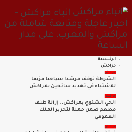
انباء مراكش -
أخبار عاجلة ومتابعة شاملة من
مراكش والمغرب، على مدار
الساعة
الرئيسية
مراكش
مراكش
الشرطة توقف مرشدا سياحيا مزيفا
للاشتباه في تهديد سائحين بمراكش
مراكش
الحي الشتوي بمراكش.. إزالة طنف
مطعم ضمن حملة لتحرير الملك
العمومي
مراكش