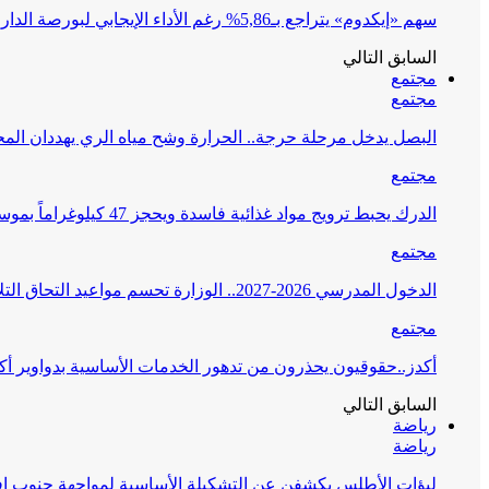
سهم «إيكدوم» يتراجع بـ5,86% رغم الأداء الإيجابي لبورصة الدار البيضاء
السابق
التالي
مجتمع
مجتمع
البصل يدخل مرحلة حرجة.. الحرارة وشح مياه الري يهددان الم
مجتمع
الدرك يحبط ترويج مواد غذائية فاسدة ويحجز 47 كيلوغراماً بموسم مولاي عبد الله أمغار
مجتمع
الدخول المدرسي 2026-2027.. الوزارة تحسم مواعيد التحاق التلاميذ والأطر وانطلاق الدراسة
مجتمع
أكدز..حقوقيون يحذرون من تدهور الخدمات الأساسية بدواوير أ
السابق
التالي
رياضة
رياضة
لبؤات الأطلس يكشفن عن التشكيلة الأساسية لمواجهة جنوب إفري