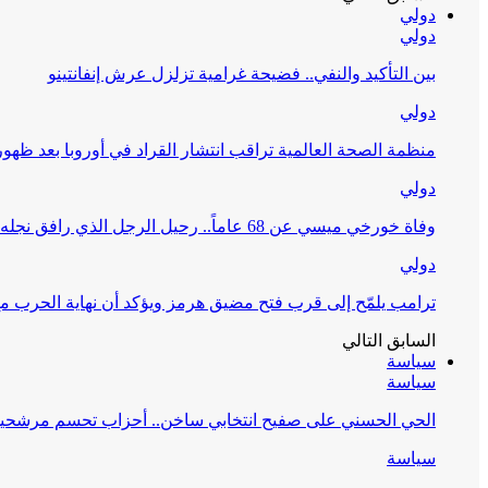
دولي
دولي
بين التأكيد والنفي.. فضيحة غرامية تزلزل عرش إنفانتينو
دولي
منظمة الصحة العالمية تراقب انتشار القراد في أوروبا بعد ظ
دولي
وفاة خورخي ميسي عن 68 عاماً.. رحيل الرجل الذي رافق نجله في مسيرته التاريخية
دولي
ترامب يلمّح إلى قرب فتح مضيق هرمز ويؤكد أن نهاية الحرب مع 
السابق
التالي
سياسة
سياسة
الحي الحسني على صفيح انتخابي ساخن.. أحزاب تحسم مرشحيها و
سياسة