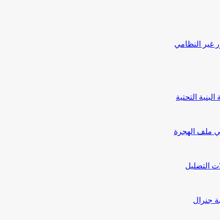
ر غير النظامي
بنية التحتية
ي ملف الهجرة
ت التضليل
بة جنرال