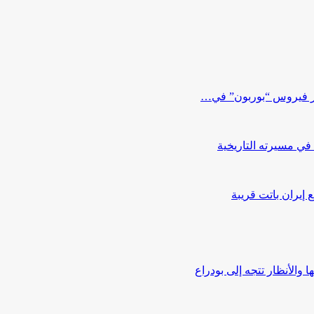
هور فيروس “بوربون” في…
إيران باتت قريبة
الأنظار تتجه إلى بودراع