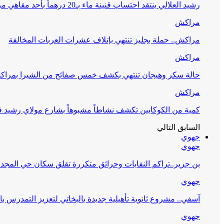
رشيد العلالي ينتقد احتساب قنينة ماء بـ20 درهماً بأحد مقاهي مراكش ويطالب بمراقبة…
مراكش
مراكش.. حملة بجليز تنتهي بإتلاف عشرات العربات المخالفة
مراكش
حالة سكر وهيجان تنتهي بكشف خمس صفائح من الشيرا بمرا
مراكش
كمية من الكوكايين تكشف نشاطاً مشبوهاً بشارع مولاي رشيد
السابق
التالي
جهوي
جهوي
بن جرير..تراكم النفايات وحرائق متكررة تقلق سكان حي المجد 2
جهوي
آسفي.. مشروع ثانوية تأهيلية جديدة بالبخاتي لتعزيز التمدرس با
جهوي