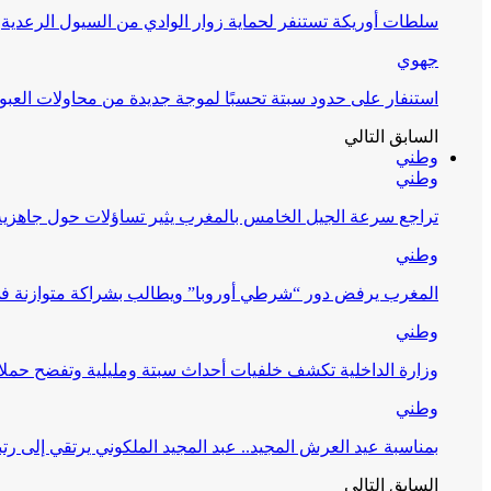
سلطات أوريكة تستنفر لحماية زوار الوادي من السيول الرعدية
جهوي
استنفار على حدود سبتة تحسبًا لموجة جديدة من محاولات العبو
السابق
التالي
وطني
وطني
تراجع سرعة الجيل الخامس بالمغرب يثير تساؤلات حول جاهزية ال
وطني
المغرب يرفض دور “شرطي أوروبا” ويطالب بشراكة متوازنة ف
وطني
وزارة الداخلية تكشف خلفيات أحداث سبتة ومليلية وتفضح حملا
وطني
بمناسبة عيد العرش المجيد.. عبد المجيد الملكوني يرتقي إلى رت
السابق
التالي