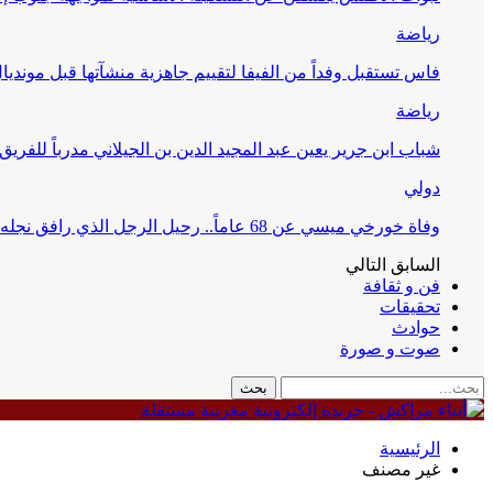
رياضة
فاس تستقبل وفداً من الفيفا لتقييم جاهزية منشآتها قبل مونديال 30
رياضة
شباب ابن جرير يعين عبد المجيد الدين بن الجيلاني مدرباً للفريق 
دولي
وفاة خورخي ميسي عن 68 عاماً.. رحيل الرجل الذي رافق نجله في مسيرته التاريخية
السابق
التالي
فن و ثقافة
تحقيقات
حوادث
صوت و صورة
الرئيسية
غير مصنف