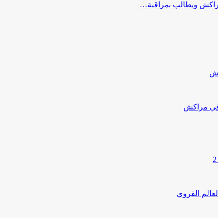
كش
 في مراكش
لعالم القروي