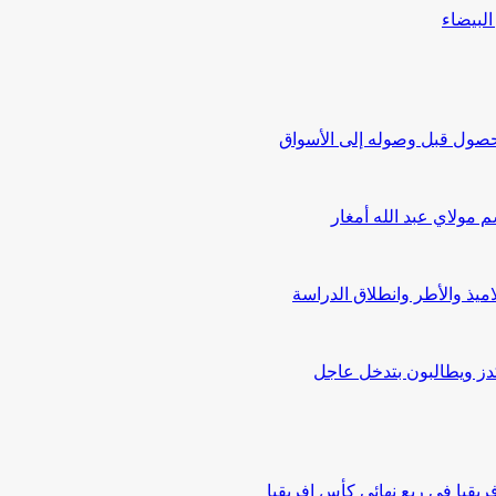
حصول قبل وصوله إلى الأسواق
كدز ويطالبون بتدخل عاجل
قيا في ربع نهائي كأس إفريقيا