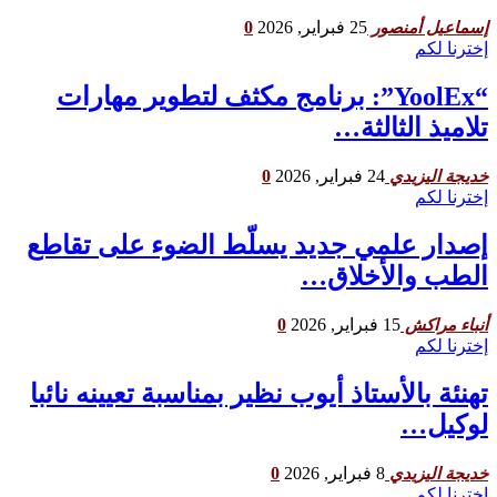
25 فبراير, 2026
0
إسماعيل أمنصور
إخترنا لكم
“YoolEx”: برنامج مكثف لتطوير مهارات
تلاميذ الثالثة…
24 فبراير, 2026
0
خديجة اليزيدي
إخترنا لكم
إصدار علمي جديد يسلّط الضوء على تقاطع
الطب والأخلاق…
15 فبراير, 2026
0
أنباء مراكش
إخترنا لكم
تهنئة بالأستاذ أيوب نظير بمناسبة تعيينه نائبا
لوكيل…
8 فبراير, 2026
0
خديجة اليزيدي
إخترنا لكم