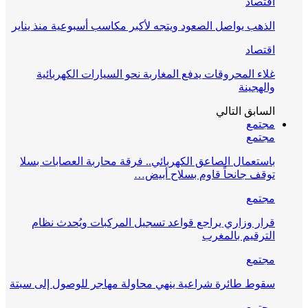
اقتصاد
الذهب يواصل الصعود ويتجه لأكبر مكاسب أسبوعية منذ يناير
اقتصاد
غلاء المحروقات يدفع المغاربة نحو السيارات الكهربائية
والهجينة
السابق
التالي
مجتمع
مجتمع
باستعمال الصاعق الكهربائي.. فرقة محاربة العصابات بسلا
توقف جانحاً قاوم بسلاح أبيض…
مجتمع
قرار وزاري يراجع قواعد تسجيل المركبات ويُحدث نظام
الترقيم بالمغرب
مجتمع
سقوط طائرة شراعية ينهي محاولة مهاجر للوصول إلى سبتة
مجتمع