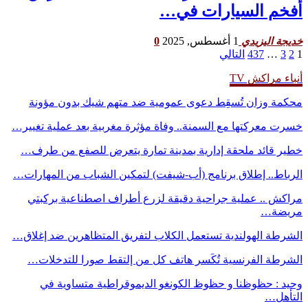
أفخم السيارات في…
1 أغسطس, 2025
0
خديجة اليزيدي
1
2
3
…
437
التالي
أنباء مراكش TV
محكمة وزان تُسقِط دعوى عمومية ضد متهم شيك بدون مؤونة
خسرت معركتها مع السمنة.. وفاة مؤثرة مغربية بعد عملية تغيير…
خطير قائد ملحقة إدارية بمدينة تمارة يتعرض للصفع من طرف…
الرباط.. إطلاق برنامج (أب-شيفت) لتمكين الشباب من المهارات…
مراكش .. عملية جراحية دقيقة لزرع أطراف اصطناعية بركبتي
مريضة…
الشرطة الهولندية تستعمل الكلاب لتفريق المتظاهرين ضد إغلاق…
الشرطة الفرنسية تُكَسر هاتف كل من إلتقط صورا للتدخلات…
وحيد : حظوظنا و حظوظ الكونغو الديموقراطية متساوية في
التأهل…