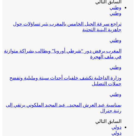
السابق
التالي
وطني
وطني
تراجع سرعة الجيل الخامس بالمغرب يثير تساؤلات حول
جاهزية البنية التحتية
وطني
المغرب يرفض دور “شرطي أوروبا” ويطالب بشراكة متوازنة
في ملف الهجرة
وطني
وزارة الداخلية تكشف خلفيات أحداث سبتة ومليلية وتفضح
حملات التضليل
وطني
بمناسبة عيد العرش المجيد.. عبد المجيد الملكوني يرتقي إلى
رتبة جنرال
السابق
التالي
دولي
دولي