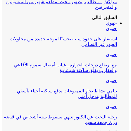
مراكش.. مطالب بتطهير محيط مطعم شهير من المتسولين
والمنحرفين
السابق
التالي
جهوي
جهوي
استنفار على حدود سبتة تحسبًا لموجة جديدة من محاولات
العبور غير النظامي
جهوي
مع ارتفاع درجات الحرارة.. غياب أمصال سموم الأفاعي
والعقارب يقلق ساكنة شيشاوة
جهوي
تنامي نشاط تجار الممنوعات يدفع ساكنة أحياء بآسفي
للمطالبة بتدخل أمني
جهوي
رحلة البحث عن الكنوز تنتهي بسقوط ستة أشخاص في قبضة
درك جمعة سحيم