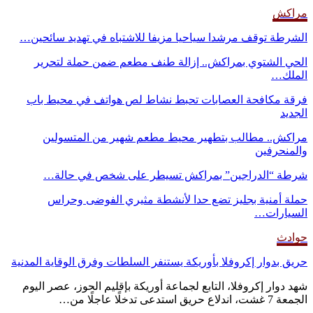
مراكش
الشرطة توقف مرشدا سياحيا مزيفا للاشتباه في تهديد سائحين…
الحي الشتوي بمراكش.. إزالة طنف مطعم ضمن حملة لتحرير
الملك…
فرقة مكافحة العصابات تحبط نشاط لص هواتف في محيط باب
الجديد
مراكش.. مطالب بتطهير محيط مطعم شهير من المتسولين
والمنحرفين
شرطة “الدراجين” بمراكش تسيطر على شخص في حالة…
حملة أمنية بجليز تضع حدا لأنشطة مثيري الفوضى وحراس
السيارات…
حوادث
حريق بدوار إكروفلا بأوريكة يستنفر السلطات وفرق الوقاية المدنية
شهد دوار إكروفلا، التابع لجماعة أوريكة بإقليم الحوز، عصر اليوم
الجمعة 7 غشت، اندلاع حريق استدعى تدخلًا عاجلًا من…