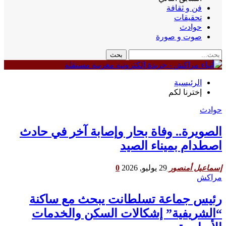
فن و ثقافة
تحقيقات
حوادث
صوت و صورة
الرئيسية
إخترنا لكم
حوادث
الصويرة.. وفاة بحار وإصابة آخر في حادث
اصطدام بميناء الصيد
29 يوليو, 2026
0
إسماعيل أمنصور
مراكش
رئيس جماعة تسلطانت يبحث مع ساكنة
“الشريفية” إشكالات السكن والخدمات