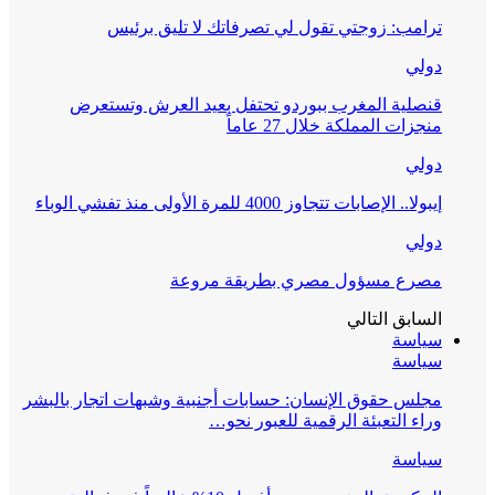
ترامب: زوجتي تقول لي تصرفاتك لا تليق برئيس
دولي
قنصلية المغرب ببوردو تحتفل بعيد العرش وتستعرض
منجزات المملكة خلال 27 عاماً
دولي
إيبولا.. الإصابات تتجاوز 4000 للمرة الأولى منذ تفشي الوباء
دولي
مصرع مسؤول مصري بطريقة مروعة
السابق
التالي
سياسة
سياسة
مجلس حقوق الإنسان: حسابات أجنبية وشبهات اتجار بالبشر
وراء التعبئة الرقمية للعبور نحو…
سياسة