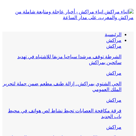
انباء مراكش - أخبار عاجلة ومتابعة شاملة من
مراكش والمغرب، على مدار الساعة
الرئيسية
مراكش
مراكش
الشرطة توقف مرشدا سياحيا مزيفا للاشتباه في تهديد
سائحين بمراكش
مراكش
الحي الشتوي بمراكش.. إزالة طنف مطعم ضمن حملة لتحرير
الملك العمومي
مراكش
فرقة مكافحة العصابات تحبط نشاط لص هواتف في محيط
باب الجديد
مراكش