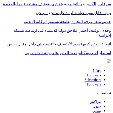
سرقات بالكسر ومفاتيح مزورة تنتهي بتوقيف مشتبه فيهما بالجديدة
نزيف قاتل ينهي حياة شاب داخل منتجع سياحي
حريق بمقر غرفة التجارة بطنجة يستنفر الوقاية المدنية
وجدة.. توقيف أجنبي ملاحق دوليا للاشتباه في ارتباطه بشبكة
إجرامية
انبعاث روائح كريهة يقود لاكتشاف جثة سبعيني داخل منزل بفاس
استنفار أمني بمكناس بعد العثور على جثة داخل مقهى
Likes
Followers
Subscribers
Followers
تصنيفات
مراكش
جهوي
وطني