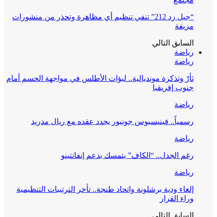
“جيل زد 212” تنفي تنظيم أي مظاهرة وتحذر من منشورات
مزيفة
السابق
التالي
رياضة
رياضة
ثأرٌ وتذكرة مونديالية.. لبؤات الأطلس في مواجهة الحسم أمام
جنوب إفريقيا
رياضة
رسمياً.. فينيسيوس جونيور يجدد عقده مع ريال مدريد
رياضة
رغم الجدل.. “الكاف” يتمسك بدعم إنفانتينو
رياضة
إلغاء ودية برشلونة واتحاد طنجة.. تأخر الترتيبات التنظيمية
وراء القرار
السابق
التالي