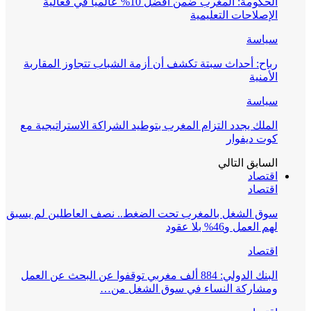
الحكومة: المغرب ضمن أفضل 10% عالمياً في فعالية
الإصلاحات التعليمية
سياسة
رباح: أحداث سبتة تكشف أن أزمة الشباب تتجاوز المقاربة
الأمنية
سياسة
الملك يجدد التزام المغرب بتوطيد الشراكة الاستراتيجية مع
كوت ديفوار
السابق
التالي
اقتصاد
اقتصاد
سوق الشغل بالمغرب تحت الضغط.. نصف العاطلين لم يسبق
لهم العمل و46% بلا عقود
اقتصاد
البنك الدولي: 884 ألف مغربي توقفوا عن البحث عن العمل
ومشاركة النساء في سوق الشغل من…