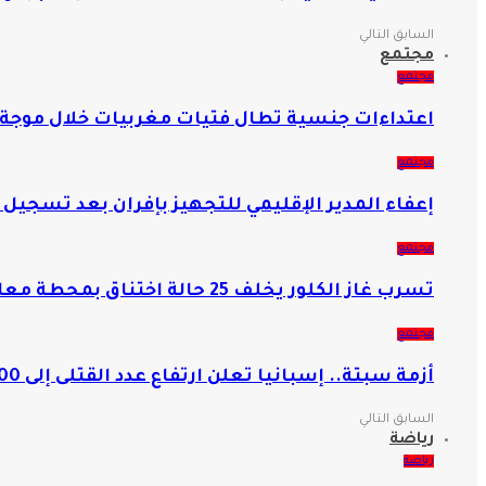
السابق
التالي
مجتمع
مجتمع
اعتداءات جنسية تطال فتيات مغربيات خلال موجة 
مجتمع
إعفاء المدير الإقليمي للتجهيز بإفران بعد تسجيل
مجتمع
تسرب غاز الكلور يخلف 25 حالة اختناق بمحطة معالجة المياه بأزيلال
مجتمع
أزمة سبتة.. إسبانيا تعلن ارتفاع عدد القتلى إلى 100 شخص
السابق
التالي
رياضة
رياضة