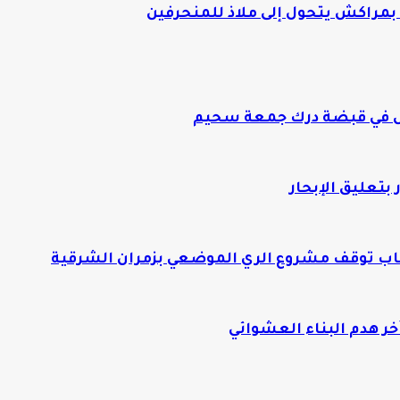
بمراكش يتحول إلى ملاذ للمنحرفين
ص في قبضة درك جمعة سحيم
بتعليق الإبحار
ب توقف مشروع الري الموضعي بزمران الشرقية
 هدم البناء العشوائي