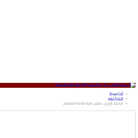
الرئيسية
إخترنا لكم
محمد أوزين :يعلن نيته خلافة العنصر