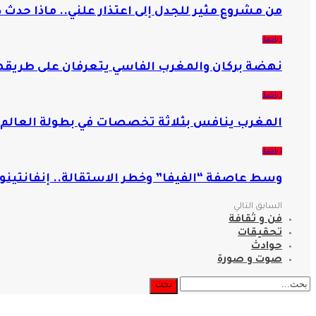
من مشروع مثير للجدل إلى اعتذار علني.. ماذا حدث د
رياضة
نهضة بركان والمغرب الفاسي يتعرفان على طريقهم
رياضة
المغرب ينافس بثلاثة تخصصات في بطولة العالم ل
رياضة
وسط عاصفة “الفيفا” وخطر الاستقالة.. إنفانتينو ي
السابق
التالي
فن و ثقافة
تحقيقات
حوادث
صوت و صورة