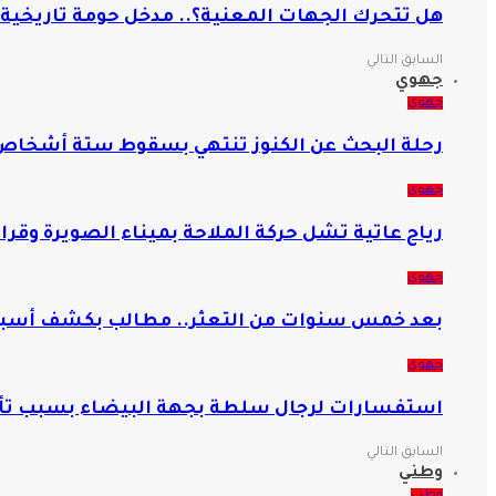
هل تتحرك الجهات المعنية؟.. مدخل حومة تاريخية 
السابق
التالي
جهوي
جهوي
رحلة البحث عن الكنوز تنتهي بسقوط ستة أشخا
جهوي
رياح عاتية تشل حركة الملاحة بميناء الصويرة وقرار 
جهوي
بعد خمس سنوات من التعثر.. مطالب بكشف أسبا
جهوي
استفسارات لرجال سلطة بجهة البيضاء بسبب تأخر
السابق
التالي
وطني
وطني