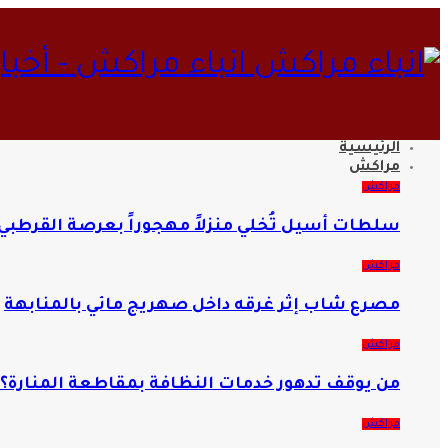
انباء مراكش - أخب
الرئيسية
مراكش
مراكش
سلطات أسيل تُخلي منزلاً مهجوراً بعرصة القرطبي 
مراكش
مصرع شاب إثر غرقه داخل صهريج مائي بالمنابهة
مراكش
من يوقف تدهور خدمات النظافة بمقاطعة المنارة؟
مراكش