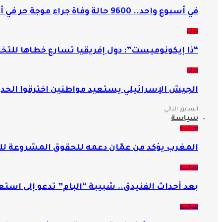
في أسبوع واحد.. 9600 حالة وفاة جراء موجة حر في ألمانيا
دولي
“ذا إيكونوميست”: دول إفريقيا تسارع خطاها للتخلي
دولي
الجيش الإسرائيلي يستعيد مواطنين اخترقوا الحدو
السابق
التالي
سياسة
سياسة
المغرب يؤكد من عمّان دعمه للحقوق المشروعة 
سياسة
بعد أحداث الفنيدق.. شبيبة “البام” تدعو إلى است
سياسة