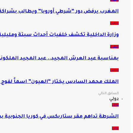
المغرب يرفض دور “شرطي أوروبا” ويطالب بشراكة 
وطني
وزارة الداخلية تكشف خلفيات أحداث سبتة ومليلي
وطني
بمناسبة عيد العرش المجيد.. عبد المجيد الملكوني 
وطني
الملك محمد السادس يختار “العيون” اسماً لفوج 
السابق
التالي
دولي
دولي
الشرطة تداهم مقر ستاربكس في كوريا الجنوبية 
دولي