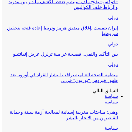
«فوكس» يفتح ملف سبتة ويضغط لكشف ما دار بين مدريد
والرباط خلف الكواليس
دولي
إيران تتمسك بإغلاق مضيق هرمز وتربط إعادة فتحه بتحقيق
شروطها
دولي
بين التأكيد والنفي.. فضيحة غرامية تزلزل عرش إنفانتينو
دولي
منظمة الصحة العالمية تراقب انتشار القراد في أوروبا بعد
ظهور فيروس “بوربون” في…
السابق
التالي
سياسة
سياسة
وهبي: مباحثات مغربية إسبانية لمعالجة أزمة سبتة وحماية
القاصرين من الاتجار بالبشر
سياسة