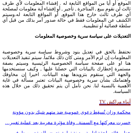
الموقع أو أيا من المواقع التابعة له . إفشاء المعلومات لأي طرف
ثالث لن نقوم ببيع , المتاجرة , تأجير , أو إفشاء أية معلومات لمصلحة
أي طرف ثالث خارج هذا الموقع, أو المواقع التابعة له.وسيتم
الكشف عن المعلومات فقط في حالة صدور أمر بذلك من قبل أي
سلطة قضائية أو تنظيمية.
التعديلات على سياسة سرية وخصوصية المعلومات
نحتفظ بالحق في تعديل بنود وشروط سياسة سرية وخصوصية
المعلومات إن لزم الأمر ومتى كان ذلك ملائماً. سيتم تنفيذ التعديلات
هنا او على صفحة سياسة الخصوصية الرئيسية وسيتم بصفة
مستمرة إخطارك بالبيانات التي حصلنا عليها , وكيف سنستخدمها
والجهة التي سنقوم بتزويدها بهذه البيانات. اخيرا إن مخاوفك
واهتمامك بشأن سرية وخصوصية البيانات تعتبر مسألة في غاية
الأهمية بالنسبة لنا. نحن نأمل أن يتم تحقيق ذلك من خلال هذه
السياسة.
أنباء مراكش TV
محكمة وزان تُسقِط دعوى عمومية ضد متهم شيك بدون مؤونة
خسرت معركتها مع السمنة.. وفاة مؤثرة مغربية بعد عملية تغيير…
خطير قائد ملحقة إدارية بمدينة تمارة يتعرض للصفع من طرف…