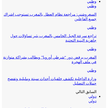
وطني
وطني
السغروشني: مراجعة نظام العطل بالمغرب تستوجب إشراك
جميع الفاعلين
وطني
تراجع سرعة الجيل الخامس بالمغرب يثير تساؤلات حول
جاهزية البنية التحتية
وطني
المغرب يرفض دور “شرطي أوروبا” ويطالب بشراكة متوازنة
في ملف الهجرة
وطني
وزارة الداخلية تكشف خلفيات أحداث سبتة ومليلية وتفضح
حملات التضليل
السابق
التالي
دولي
دولي