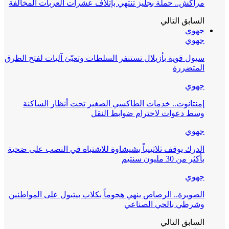
مراكش.. حملة بجليز تنتهي بإتلاف عشرات العربات المخالفة
السابق
التالي
جهوي
جهوي
سيول قوية بأزيلال تستنفر السلطات وتعبّئ آليات لفتح الطرق
المتضررة
جهوي
إمنتانوت.. خدمات الطاكسي الصغير تحت أنظار الساكنة
وسط دعوات لاحترام ضوابط النقل
جهوي
الدرك يوقف ثلاثينياً بشيشاوة للاشتباه في النصب على ضحية
بأكثر من 30 مليون سنتيم
جهوي
الصويرة.. الرصاص ينهي هجوماً بكلاب بيتبول على المواطنين
وشرطي بالحي الصناعي
السابق
التالي