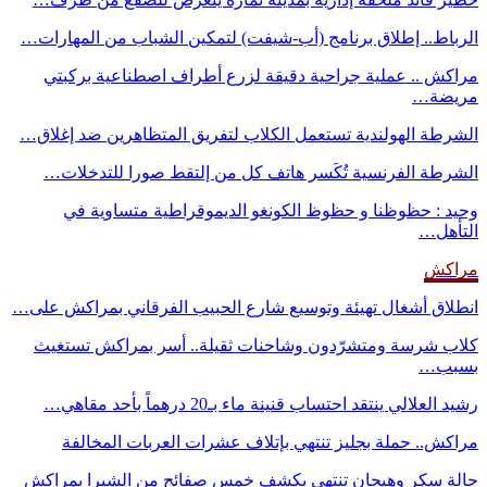
الرباط.. إطلاق برنامج (أب-شيفت) لتمكين الشباب من المهارات…
مراكش .. عملية جراحية دقيقة لزرع أطراف اصطناعية بركبتي
مريضة…
الشرطة الهولندية تستعمل الكلاب لتفريق المتظاهرين ضد إغلاق…
الشرطة الفرنسية تُكَسر هاتف كل من إلتقط صورا للتدخلات…
وحيد : حظوظنا و حظوظ الكونغو الديموقراطية متساوية في
التأهل…
مراكش
انطلاق أشغال تهيئة وتوسيع شارع الحبيب الفرقاني بمراكش على…
كلاب شرسة ومتشرّدون وشاحنات ثقيلة.. أسر بمراكش تستغيث
بسبب…
رشيد العلالي ينتقد احتساب قنينة ماء بـ20 درهماً بأحد مقاهي…
مراكش.. حملة بجليز تنتهي بإتلاف عشرات العربات المخالفة
حالة سكر وهيجان تنتهي بكشف خمس صفائح من الشيرا بمراكش