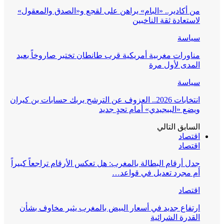
من أكادير.. «البام» يراهن على لقجع و«الصدق والمعقول»
لاستعادة ثقة الناخبين
سياسة
مناورات مغربية أمريكية قرب طانطان تختبر صاروخاً بعيد
المدى لأول مرة
سياسة
انتخابات 2026.. العزوف عن الترشح يربك حسابات بن كيران
ويضع «البيجيدي» أمام تحدٍ جديد
السابق
التالي
اقتصاد
اقتصاد
جدل أرقام البطالة بالمغرب: هل تعكس الأرقام تراجعاً كبيراً
أم مجرد تعديل في قواعد…
اقتصاد
ارتفاع جديد في أسعار البيض بالمغرب يثير مخاوف بشأن
القدرة الشرائية