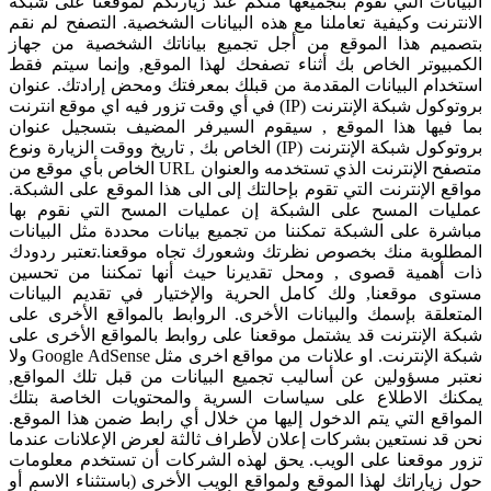
البيانات التي نقوم بتجميعها منكم عند زيارتكم لموقعنا على شبكة
الانترنت وكيفية تعاملنا مع هذه البيانات الشخصية. التصفح لم نقم
بتصميم هذا الموقع من أجل تجميع بياناتك الشخصية من جهاز
الكمبيوتر الخاص بك أثناء تصفحك لهذا الموقع, وإنما سيتم فقط
استخدام البيانات المقدمة من قبلك بمعرفتك ومحض إرادتك. عنوان
بروتوكول شبكة الإنترنت (IP) في أي وقت تزور فيه اي موقع انترنت
بما فيها هذا الموقع , سيقوم السيرفر المضيف بتسجيل عنوان
بروتوكول شبكة الإنترنت (IP) الخاص بك , تاريخ ووقت الزيارة ونوع
متصفح الإنترنت الذي تستخدمه والعنوان URL الخاص بأي موقع من
مواقع الإنترنت التي تقوم بإحالتك إلى الى هذا الموقع على الشبكة.
عمليات المسح على الشبكة إن عمليات المسح التي نقوم بها
مباشرة على الشبكة تمكننا من تجميع بيانات محددة مثل البيانات
المطلوبة منك بخصوص نظرتك وشعورك تجاه موقعنا.تعتبر ردودك
ذات أهمية قصوى , ومحل تقديرنا حيث أنها تمكننا من تحسين
مستوى موقعنا, ولك كامل الحرية والإختيار في تقديم البيانات
المتعلقة بإسمك والبيانات الأخرى. الروابط بالمواقع الأخرى على
شبكة الإنترنت قد يشتمل موقعنا على روابط بالمواقع الأخرى على
شبكة الإنترنت. او علانات من مواقع اخرى مثل Google AdSense ولا
نعتبر مسؤولين عن أساليب تجميع البيانات من قبل تلك المواقع,
يمكنك الاطلاع على سياسات السرية والمحتويات الخاصة بتلك
المواقع التي يتم الدخول إليها من خلال أي رابط ضمن هذا الموقع.
نحن قد نستعين بشركات إعلان لأطراف ثالثة لعرض الإعلانات عندما
تزور موقعنا على الويب. يحق لهذه الشركات أن تستخدم معلومات
حول زياراتك لهذا الموقع ولمواقع الويب الأخرى (باستثناء الاسم أو