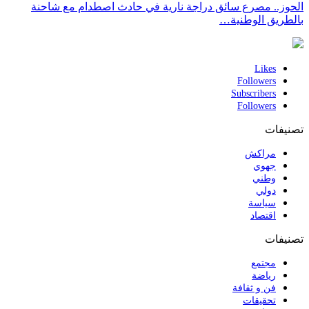
الحوز.. مصرع سائق دراجة نارية في حادث اصطدام مع شاحنة
بالطريق الوطنية…
Likes
Followers
Subscribers
Followers
تصنيفات
مراكش
جهوي
وطني
دولي
سياسة
اقتصاد
تصنيفات
مجتمع
رياضة
فن و ثقافة
تحقيقات