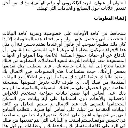
العنوان أو عنوان البريد الإلكتروني أو رقم الهاتف)، وذلك من أجل
تقديم إعلانات حول البضائع والخدمات التي تهمك.
إفشاء المعلومات
سنحافظ في كافة الأوقات على خصوصية وسرية كافة البيانات
الشخصية التي نتحصل عليها. ولن يتم إفشاء هذه المعلومات إلا إذا
كان ذلك مطلوباً بموجب أي قانون أو عندما نعتقد بحسن نية أن مثل
هذا الإجراء سيكون مطلوباً أو مرغوباً فيه للتمشي مع القانون , أو
للدفاع عن أو حماية حقوق الملكية الخاصة بهذا الموقع أو الجهات
المستفيدة منه. البيانات اللازمة لتنفيذ المعاملات المطلوبة من قبلك
عندما نحتاج إلى أية بيانات خاصة بك , فإننا سنطلب منك تقديمها
بمحض إرادتك. حيث ستساعدنا هذه المعلومات في الاتصال بك
وتنفيذ طلباتك حيثما كان ذلك ممكنناً. لن يتم اطلاقاً بيع البيانات
المقدمة من قبلك إلى أي طرف ثالث بغرض تسويقها لمصلحته
الخاصة دون الحصول على موافقتك المسبقة والمكتوبة ما لم يتم
ذلك على أساس أنها ضمن بيانات جماعية تستخدم للأغراض
الإحصائية والأبحاث دون اشتمالها على أية بيانات من الممكن
استخدامها للتعريف بك. عند الاتصال بنا سيتم التعامل مع كافة
البيانات المقدمة من قبلك على أساس أنها سرية . تتطلب النماذج
التي يتم تقديمها مباشرة على الشبكة تقديم البيانات التي ستساعدنا
في تحسين موقعنا.سيتم استخدام البيانات التي يتم تقديمها من قبلك
في الرد على كافة استفساراتك , ملاحظاتك , أو طلباتك من قبل هذا