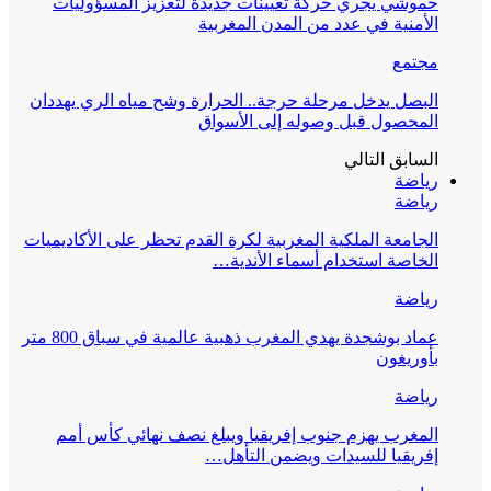
حموشي يجري حركة تعيينات جديدة لتعزيز المسؤوليات
الأمنية في عدد من المدن المغربية
مجتمع
البصل يدخل مرحلة حرجة.. الحرارة وشح مياه الري يهددان
المحصول قبل وصوله إلى الأسواق
السابق
التالي
رياضة
رياضة
الجامعة الملكية المغربية لكرة القدم تحظر على الأكاديميات
الخاصة استخدام أسماء الأندية…
رياضة
عماد بوشجدة يهدي المغرب ذهبية عالمية في سباق 800 متر
بأوريغون
رياضة
المغرب يهزم جنوب إفريقيا ويبلغ نصف نهائي كأس أمم
إفريقيا للسيدات ويضمن التأهل…