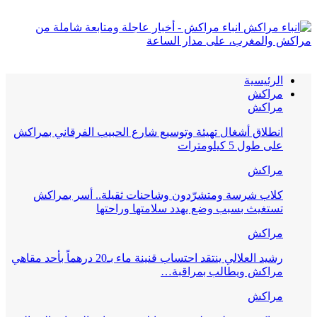
انباء مراكش - أخبار عاجلة ومتابعة شاملة من
مراكش والمغرب، على مدار الساعة
الرئيسية
مراكش
مراكش
انطلاق أشغال تهيئة وتوسيع شارع الحبيب الفرقاني بمراكش
على طول 5 كيلومترات
مراكش
كلاب شرسة ومتشرّدون وشاحنات ثقيلة.. أسر بمراكش
تستغيث بسبب وضع يهدد سلامتها وراحتها
مراكش
رشيد العلالي ينتقد احتساب قنينة ماء بـ20 درهماً بأحد مقاهي
مراكش ويطالب بمراقبة…
مراكش