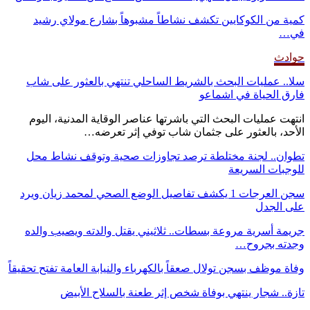
كمية من الكوكايين تكشف نشاطاً مشبوهاً بشارع مولاي رشيد
في…
حوادث
سلا.. عمليات البحث بالشريط الساحلي تنتهي بالعثور على شاب
فارق الحياة في اشماعو
انتهت عمليات البحث التي باشرتها عناصر الوقاية المدنية، اليوم
الأحد، بالعثور على جثمان شاب توفي إثر تعرضه…
تطوان.. لجنة مختلطة ترصد تجاوزات صحية وتوقف نشاط محل
للوجبات السريعة
سجن العرجات 1 يكشف تفاصيل الوضع الصحي لمحمد زيان ويرد
على الجدل
جريمة أسرية مروعة بسطات.. ثلاثيني يقتل والدته ويصيب والده
وجدته بجروح…
وفاة موظف بسجن تولال صعقاً بالكهرباء والنيابة العامة تفتح تحقيقاً
تازة.. شجار ينتهي بوفاة شخص إثر طعنة بالسلاح الأبيض