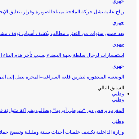
جهوي
رياح عاتية تشل حركة الملاحة بميناء الصويرة وقرار بتعليق الإبح
جهوي
بعد خمس سنوات من التعثر.. مطالب بكشف أسباب توقف مشرو
جهوي
استفسارات لرجال سلطة بجهة البيضاء بسبب تأخر هدم البناء ا
جهوي
الوضعية المتدهورة لطريق قلعة السراغنة–المحرة تصل إلى البر
السابق
التالي
وطني
وطني
المغرب يرفض دور “شرطي أوروبا” ويطالب بشراكة متوازنة ف
وطني
وزارة الداخلية تكشف خلفيات أحداث سبتة ومليلية وتفضح حملا