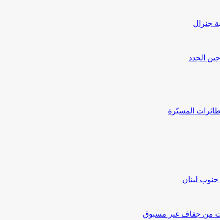
بة جنرال
جين الجدد
ائرات المسيّرة
جنوب لبنان