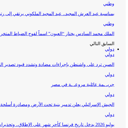
وطني
بمناسبة عيد العرش المجيد.. عبد المجيد الملكوني يرتقي إلى رت
وطني
الملك محمد السادس يختار “العيون” اسماً لفوج الضباط المتخر
السابق
التالي
دولي
دولي
الصين ترد على واشنطن بإجراءات مضادة وتشدد قيود تصدير الط
دولي
جريـ ـمة عائلية مروعـ ـة في مصر
دولي
الجيش الإسرائيلي يعلن تدمير بنية تحت الأرض ومصادرة أسلحة 
دولي
يوليو 2026 يدخل تاريخ فرنسا كأحر شهر على الإطلاق.. وتحذيرات من جفاف غير مسبوق