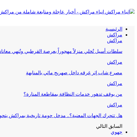
انباء مراكش - أخبار عاجلة ومتابعة شاملة من مراكش
الرئيسية
مراكش
مراكش
سلطات أسيل تُخلي منزلاً مهجوراً بعرصة القرطبي وتُنهي معانا
مراكش
مصرع شاب إثر غرقه داخل صهريج مائي بالمنابهة
مراكش
من يوقف تدهور خدمات النظافة بمقاطعة المنارة؟
مراكش
هل تتحرك الجهات المعنية؟.. مدخل حومة تاريخية بمراكش يتحول
السابق
التالي
جهوي