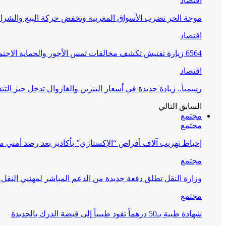
اقتصاد
موجة الحر تضرب الأسواق المغربية وتخفض حركة البيع والشراء
اقتصاد
6564 زيارة تفتيش تكشف مخالفات تمس الأجور والحماية الاجتماعية
اقتصاد
رسمياً.. زيادة جديدة في أسعار البنزين والغازوال تدخل حيز التنف
السابق
التالي
مجتمع
مجتمع
إحباط تهريب آلاف أقراص “الإكستازي” بأكادير بعد رصد أمني 
مجتمع
وزارة النقل تطلق دفعة جديدة من الدعم المباشر لمهنيي النقل
مجتمع
شهادة طبية بـ50 درهماً تقود طبيباً إلى قبضة الدرك بالجديدة