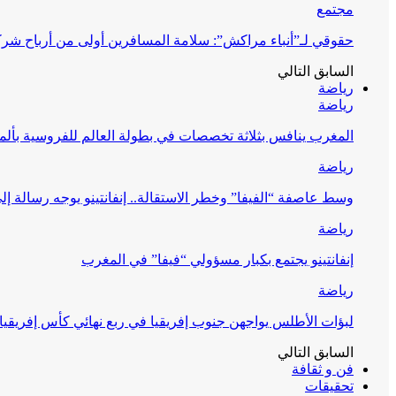
مجتمع
حقوقي لـ”أنباء مراكش”: سلامة المسافرين أولى من أرباح شرك
السابق
التالي
رياضة
رياضة
المغرب ينافس بثلاثة تخصصات في بطولة العالم للفروسية بألمان
رياضة
وسط عاصفة “الفيفا” وخطر الاستقالة.. إنفانتينو يوجه رسالة إل
رياضة
إنفانتينو يجتمع بكبار مسؤولي “فيفا” في المغرب
رياضة
لبؤات الأطلس يواجهن جنوب إفريقيا في ربع نهائي كأس إفريقيا
السابق
التالي
فن و ثقافة
تحقيقات