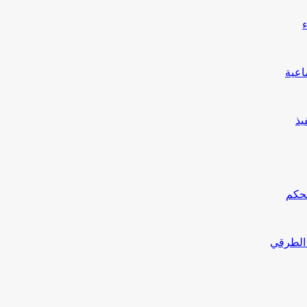
يذ
محكم
 الطرقي