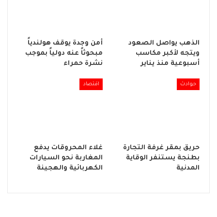
الذهب يواصل الصعود
أمن وجدة يوقف هولندياً
ويتجه لأكبر مكاسب
مبحوثاً عنه دولياً بموجب
أسبوعية منذ يناير
نشرة حمراء
حوادث
اقتصاد
حريق بمقر غرفة التجارة
غلاء المحروقات يدفع
بطنجة يستنفر الوقاية
المغاربة نحو السيارات
المدنية
الكهربائية والهجينة