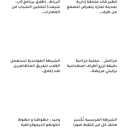
خطير قائد ملحقة إدارية
الرباط.. إطلاق برنامج (أب-
بمدينة تمارة يتعرض للصفع
شيفت) لتمكين الشباب من
من طرف…
المهارات…
مراكش .. عملية جراحية
الشرطة الهولندية تستعمل
دقيقة لزرع أطراف اصطناعية
الكلاب لتفريق المتظاهرين
بركبتي مريضة…
ضد إغلاق…
الشرطة الفرنسية تُكَسر
وحيد : حظوظنا و حظوظ
هاتف كل من إلتقط صورا
الكونغو الديموقراطية