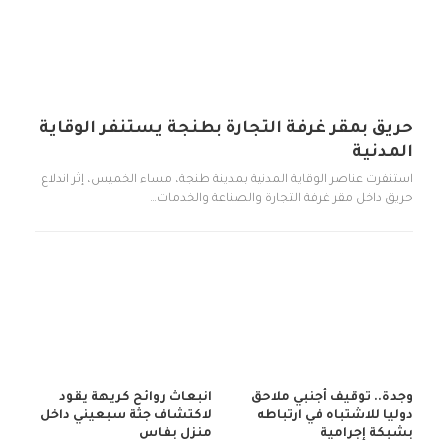
حريق بمقر غرفة التجارة بطنجة يستنفر الوقاية
المدنية
استنفرت عناصر الوقاية المدنية بمدينة طنجة، مساء الخميس، إثر اندلاع
حريق داخل مقر غرفة التجارة والصناعة والخدمات…
وجدة.. توقيف أجنبي ملاحق
انبعاث روائح كريهة يقود
دوليا للاشتباه في ارتباطه
لاكتشاف جثة سبعيني داخل
بشبكة إجرامية
منزل بفاس