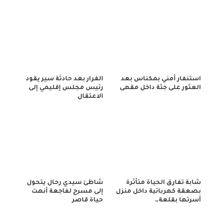
استنفار أمني بمكناس بعد
الفرار بعد حادثة سير يقود
العثور على جثة داخل مقهى
رئيس مجلس إقليمي إلى
الاعتقال
شابة تفارق الحياة متأثرة
شاطئ سيدي رحال يتحول
بصعقة كهربائية داخل منزل
إلى مسرح لفاجعة أنهت
أسرتها بقلعة…
حياة قاصر