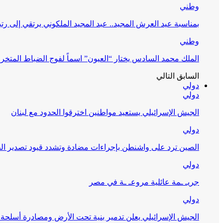
وطني
بمناسبة عيد العرش المجيد.. عبد المجيد الملكوني يرتقي إلى رت
وطني
الملك محمد السادس يختار “العيون” اسماً لفوج الضباط المتخر
السابق
التالي
دولي
دولي
الجيش الإسرائيلي يستعيد مواطنين اخترقوا الحدود مع لبنان
دولي
الصين ترد على واشنطن بإجراءات مضادة وتشدد قيود تصدير الط
دولي
جريـ ـمة عائلية مروعـ ـة في مصر
دولي
الجيش الإسرائيلي يعلن تدمير بنية تحت الأرض ومصادرة أسلحة 