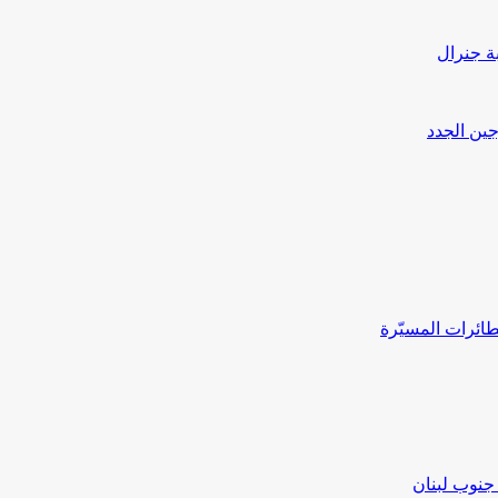
بة جنرال
جين الجدد
ائرات المسيّرة
جنوب لبنان