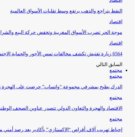
اقتصاد
النفط يتراجع والذهب يرتفع وسط تقلبات الأسواق العالمية
اقتصاد
موجة الحر تضرب الأسواق المغربية وتخفض حركة البيع والشراء
اقتصاد
6564 زيارة تفتيش تكشف مخالفات تمس الأجور والحماية الاجتماعية
السابق
التالي
مجتمع
مجتمع
الدرك يطيح بمشرفي مجموعة “واتساب” حرضت على الهجرة ن
مجتمع
الاقتصاد والهجرة والتعاون الدولي تتصدر عناوين الصحف الوطني
مجتمع
إحباط تهريب آلاف أقراص “الإكستازي” بأكادير بعد رصد أمني 