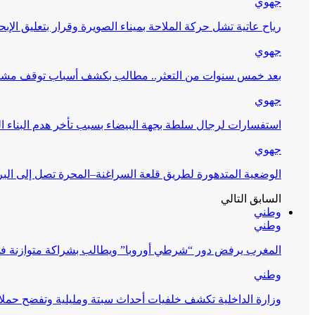
جهوي
رياح عاتية تشل حركة الملاحة بميناء الصويرة وقرار بتعليق الإبح
جهوي
بعد خمس سنوات من التعثر.. مطالب بكشف أسباب توقف مشرو
جهوي
استفسارات لرجال سلطة بجهة البيضاء بسبب تأخر هدم البناء ا
جهوي
الوضعية المتدهورة لطريق قلعة السراغنة–المحرة تصل إلى البر
السابق
التالي
وطني
وطني
المغرب يرفض دور “شرطي أوروبا” ويطالب بشراكة متوازنة ف
وطني
وزارة الداخلية تكشف خلفيات أحداث سبتة ومليلية وتفضح حملا