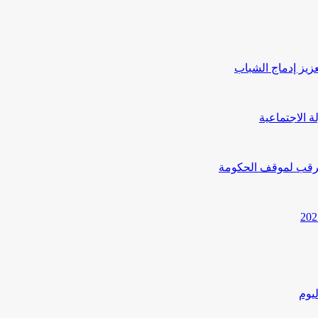
يز إدماج الشباب
ترقب لموقف الحكومة
يوم