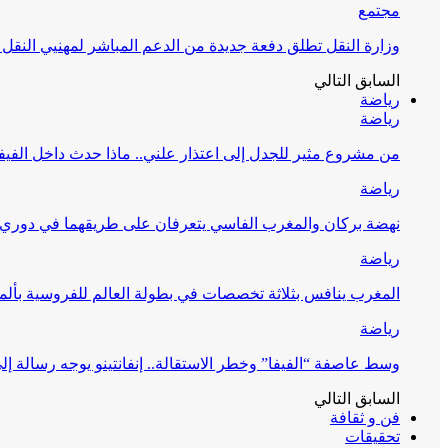
مجتمع
وزارة النقل تطلق دفعة جديدة من الدعم المباشر لمهنيي النقل
السابق
التالي
رياضة
رياضة
من مشروع مثير للجدل إلى اعتذار علني.. ماذا حدث داخل الفيف
رياضة
نهضة بركان والمغرب الفاسي يتعرفان على طريقهما في دوري أ
رياضة
المغرب ينافس بثلاثة تخصصات في بطولة العالم للفروسية بألمان
رياضة
وسط عاصفة “الفيفا” وخطر الاستقالة.. إنفانتينو يوجه رسالة إل
السابق
التالي
فن و ثقافة
تحقيقات