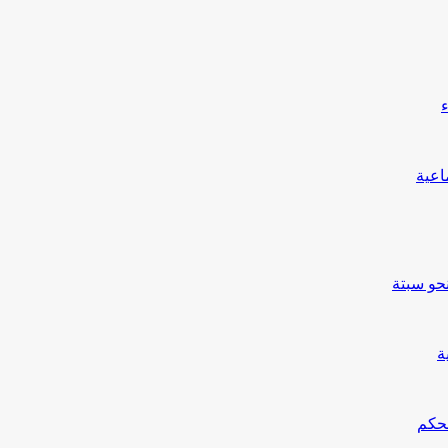
حو سبتة
ة
محكم