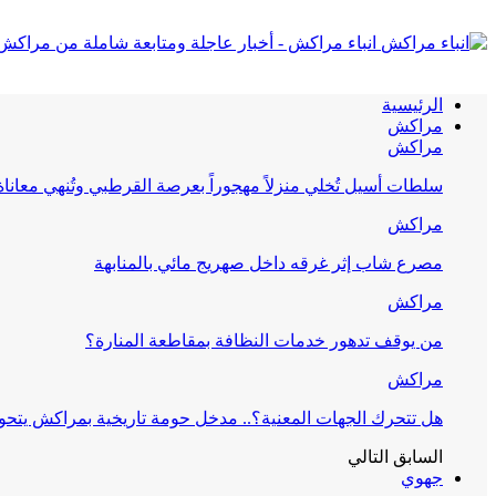
انباء مراكش - أخبار عاجلة ومتابعة شاملة من مراكش
الرئيسية
مراكش
مراكش
سلطات أسيل تُخلي منزلاً مهجوراً بعرصة القرطبي وتُنهي معانا
مراكش
مصرع شاب إثر غرقه داخل صهريج مائي بالمنابهة
مراكش
من يوقف تدهور خدمات النظافة بمقاطعة المنارة؟
مراكش
هل تتحرك الجهات المعنية؟.. مدخل حومة تاريخية بمراكش يتحول
السابق
التالي
جهوي